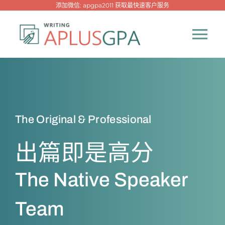
跳
添加微信: apgpa2011 获取最快速客户服务
过
内
Tog
容
Nav
首页
热门代写
The Original & Professional
代考专家
出篇即是高分
网课专家
The Native Speaker
Team
代写资讯
New！