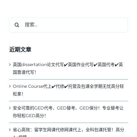
搜
索：
近期文章
英国dissertation论文代写✔️英国作业代写✔️英国代考✔️英
国靠谱代写！
Online Course代上✔️代修✔️托管及包课全学期无忧高分轻
松拿！
安全可靠的GED代考、GED替考、GED保分！专业替考让
你轻松GED高分！
省心高效：留学生网课代修网课代上，全科包课托管！高分