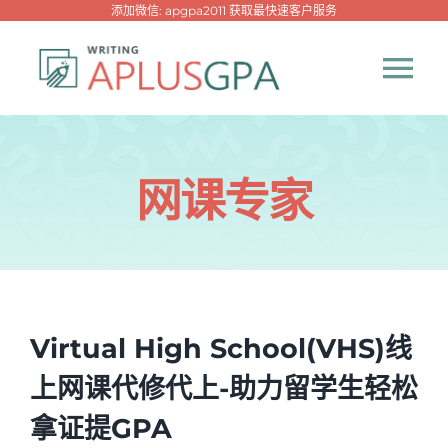
跳
添加微信: apgpa2011 获取最快速客户服务
过
内
Tog
容
Nav
首页
网课专家
热门代写
代考专家
Virtual High School(VHS)线
网课专家
上网课代修代上-助力留学生轻松
代写资讯
New！
拿证提GPA