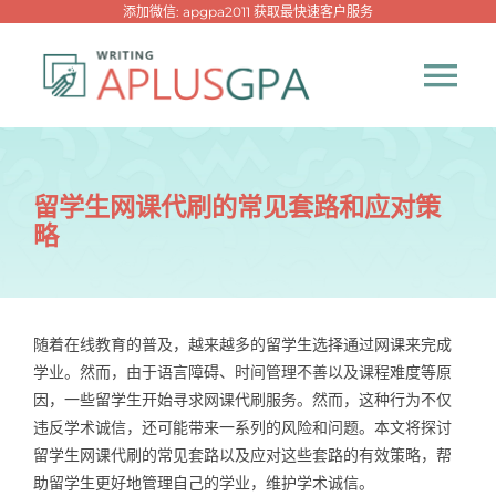
跳
添加微信: apgpa2011 获取最快速客户服务
过
内
Tog
容
Nav
首页
留学生网课代刷的常见套路和应对策
略
热门代写
代考专家
随着在线教育的普及，越来越多的留学生选择通过网课来完成
学业。然而，由于语言障碍、时间管理不善以及课程难度等原
网课专家
因，一些留学生开始寻求网课代刷服务。然而，这种行为不仅
违反学术诚信，还可能带来一系列的风险和问题。本文将探讨
代写资讯
留学生网课代刷的常见套路以及应对这些套路的有效策略，帮
New！
助留学生更好地管理自己的学业，维护学术诚信。