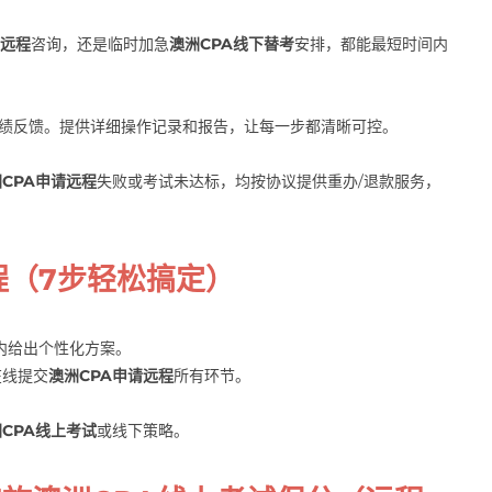
请远程
咨询，还是临时加急
澳洲CPA线下替考
安排，都能最短时间内
成绩反馈。提供详细操作记录和报告，让每一步都清晰可控。
CPA申请远程
失败或考试未达标，均按协议提供重办/退款服务，
程（7步轻松搞定）
内给出个性化方案。
在线提交
澳洲CPA申请远程
所有环节。
CPA线上考试
或线下策略。