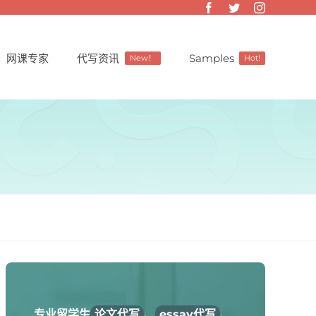
网课专家
代写资讯
Samples
New！
Hot!
专业留学生
论文代写
、
essay代写
、