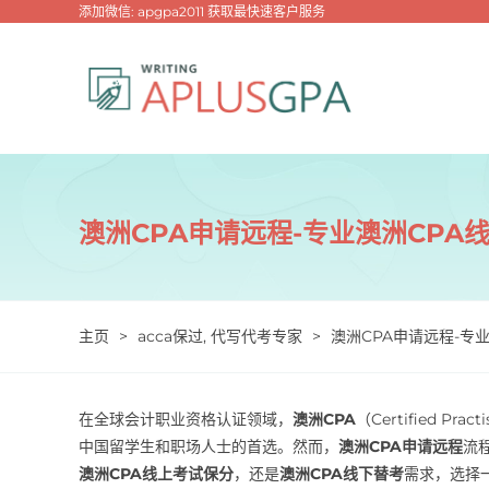
跳
添加微信: apgpa2011 获取最快速客户服务
过
内
容
澳洲CPA申请远程-专业澳洲CPA
主页
>
acca保过
,
代写代考专家
>
澳洲CPA申请远程-专
在全球会计职业资格认证领域，
澳洲CPA
（Certified P
中国留学生和职场人士的首选。然而，
澳洲CPA申请远程
流
澳洲CPA线上考试保分
，还是
澳洲CPA线下替考
需求，选择