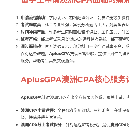
申请流程繁琐
：学历认证、材料翻译公证、会员注册等步骤
考试难度高
：科目专业性强，案例分析题占比大，对英语表
时间冲突严重
：许多考生同时面临留学课业、工作压力，时
监考严格
：
线上考试
采用类似EA的远程监考系统，
线下替考
通过率挑战
：官方数据显示，部分科目一次性通过率不高，
面对这些难题，
AplusGPA
凭借丰富经验，提供针对性的
澳
服务，帮助考生高效突破瓶颈。
AplusGPA澳洲CPA核心服务
AplusGPA
针对澳洲CPA推出全方位服务体系，覆盖申请、
澳洲CPA申请远程
：全程代办学历评估、材料准备、在线提
畅，快速获得考试资格。
澳洲CPA线上考试保分
：针对远程监考模式，提供
澳洲CPA