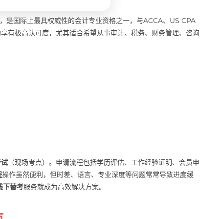
）颁发，是国际上最具权威性的会计专业资格之一，与ACCA、US CPA
均享有极高认可度，尤其适合希望从事审计、税务、财务管理、咨询
考试
（现场考点）。申请流程包括学历评估、工作经验证明、会员申
程
操作虽然便利，但时差、语言、专业深度等问题常常导致进度缓
线下替考
服务就成为高效解决方案。
点