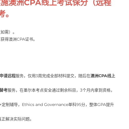
实施
澳洲CPA线上考试保分
（远程
考
。
（如需）。
获得澳洲CPA证书。
A申请远程
服务，仅用3周完成全部材料提交，随后在
澳洲CPA线上
下替考
服务，在墨尔本考点安全通过剩余科目，3个月内拿到资格，
+定制辅导，Ethics and Governance单科95分，整体GPA提升
真正解决实际问题。