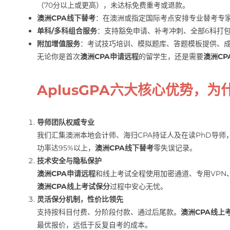
（70分以上或更高），未达标免费重考或退款。
澳洲CPA线下替考
：在澳洲或指定国际考点安排专业替考专
单科/多科组合服务
：支持豁免申请、补考冲刺、全部6科打
附加增值服务
：考试技巧培训、模拟题库、答题模板提供、
无论你是首次
澳洲CPA申请远程
的留学生，还是需要
澳洲CP
AplusGPA六大核心优势，
导师团队权威专业
我们汇集澳洲本地会计师、海归CPA持证人及在读PhD导
功率达95%以上，
澳洲CPA线下替考
零失误记录。
技术安全与隐私保护
澳洲CPA申请远程
和线上考试全程使用加密通道、专用VPN
澳洲CPA线上考试保分
过程中安心无忧。
灵活保分机制，性价比领先
支持按科目付费、分阶段付款、通过后尾款。
澳洲CPA线上
最优报价，远低于反复自考的成本。