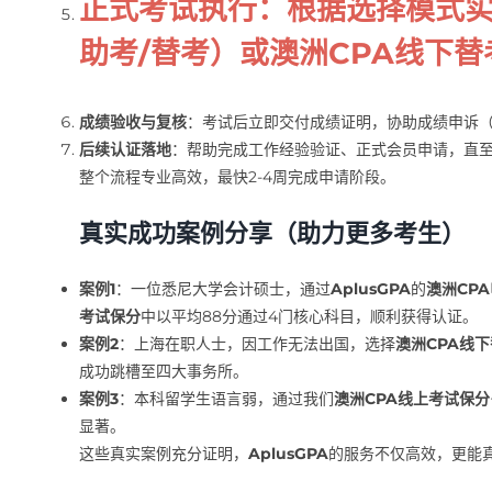
正式考试执行
：根据选择模式
助考/替考）或
澳洲CPA线下替
成绩验收与复核
：考试后立即交付成绩证明，协助成绩申诉
后续认证落地
：帮助完成工作经验验证、正式会员申请，直至
整个流程专业高效，最快2-4周完成申请阶段。
真实成功案例分享（助力更多考生）
案例1
：一位悉尼大学会计硕士，通过
AplusGPA
的
澳洲CP
考试保分
中以平均88分通过4门核心科目，顺利获得认证。
案例2
：上海在职人士，因工作无法出国，选择
澳洲CPA线
成功跳槽至四大事务所。
案例3
：本科留学生语言弱，通过我们
澳洲CPA线上考试保分
显著。
这些真实案例充分证明，
AplusGPA
的服务不仅高效，更能