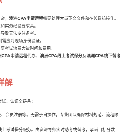
复杂，
澳洲CPA申请远程
需要处理大量英文文件和在线系统操作。
达和实务经验要求高。
差导致无法专注备考。
则需应对现场身份验证。
反复考试浪费大量时间和费用。
洲CPA申请远程
代办、
澳洲CPA线上考试保分
及
澳洲CPA线下替考
详解
考试、认证全链条：
交、会员注册等。无需亲自操作，专业团队确保材料规范、流程顺
线上考试保分
服务。由资深导师实时助考或替考，承诺目标分数