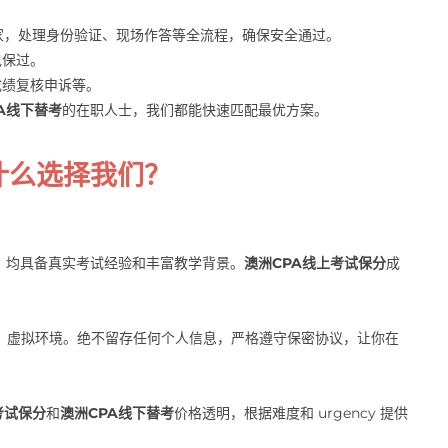
家，处理身份验证、现场作答等全流程，确保安全通过。
包保过。
成绩复核申诉等。
A线下替考
的在职人士，我们都能快速匹配最优方案。
为什么选择我们？
师，均具备真实考试经验和丰富教学背景。
澳洲CPA线上考试保分
成
、虚拟环境。绝不留存任何个人信息，严格遵守保密协议，让你在
考试保分
和
澳洲CPA线下替考
价格透明，根据难度和 urgency 提供