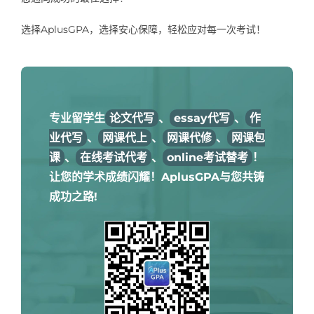
选择AplusGPA，选择安心保障，轻松应对每一次考试！
专业留学生
论文代写
、
essay代写
、
作
业代写
、
网课代上
、
网课代修
、
网课包
课
、
在线考试代考
、
online考试替考
！
让您的学术成绩闪耀！AplusGPA与您共铸
成功之路!