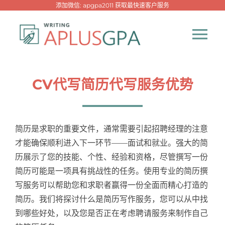
跳
添加微信: apgpa2011 获取最快速客户服务
过
内
Tog
容
Nav
首页
CV代写简历代写服务优势
热门代写
简历是求职的重要文件，通常需要引起招聘经理的注意
代考专家
才能确保顺利进入下一环节——面试和就业。强大的简
历展示了您的技能、个性、经验和资格，尽管撰写一份
简历可能是一项具有挑战性的任务。使用专业的简历撰
网课专家
写服务可以帮助您和求职者赢得一份全面而精心打造的
简历。我们将探讨什么是简历写作服务，您可以从中找
代写资讯
New！
到哪些好处，以及您是否正在考虑聘请服务来制作自己