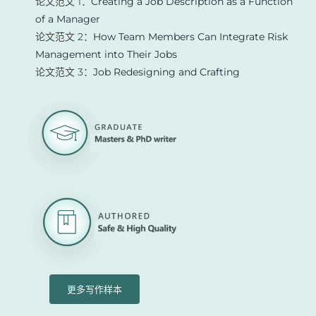
论文范文 1：
Creating a Job Description as a Function
of a Manager
论文范文 2：
How Team Members Can Integrate Risk
Management into Their Jobs
论文范文 3：
Job Redesigning and Crafting
更多写作样本