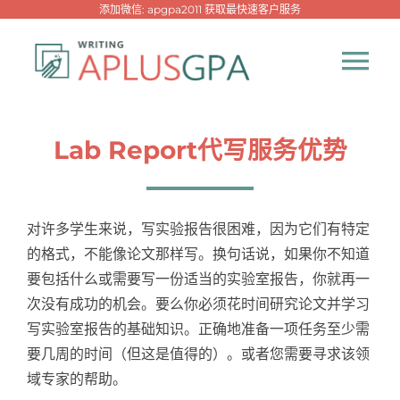
跳
添加微信: apgpa2011 获取最快速客户服务
过
内
Tog
容
Nav
首页
Lab Report代写服务优势
热门代写
对许多学生来说，写实验报告很困难，因为它们有特定
代考专家
的格式，不能像论文那样写。换句话说，如果你不知道
要包括什么或需要写一份适当的实验室报告，你就再一
次没有成功的机会。要么你必须花时间研究论文并学习
网课专家
写实验室报告的基础知识。正确地准备一项任务至少需
要几周的时间（但这是值得的）。或者您需要寻求该领
代写资讯
New！
域专家的帮助。