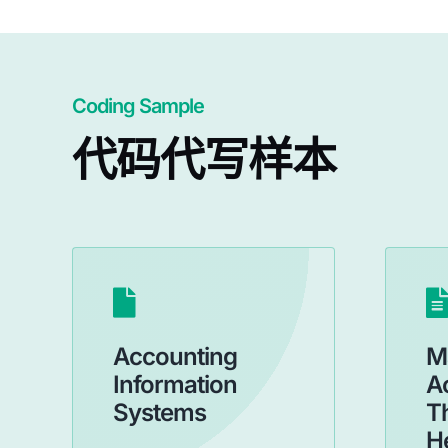
Coding Sample
代码代写样本
Accounting
M
Information
A
Systems
T
H