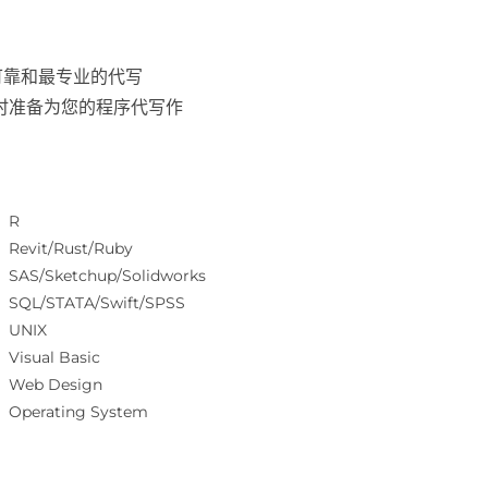
可靠和最专业的代写
随时准备为您的程序代写作
R
Revit/Rust/Ruby
SAS/Sketchup/Solidworks
SQL/STATA/Swift/SPSS
UNIX
Visual Basic
Web Design
Operating System