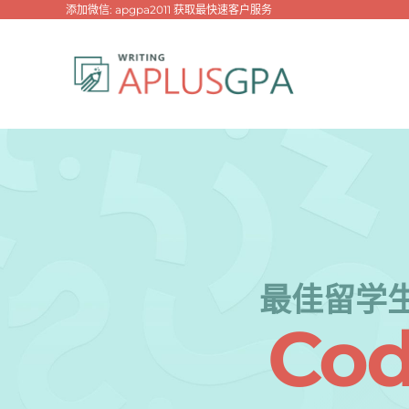
跳
添加微信: apgpa2011 获取最快速客户服务
过
内
容
最佳留学
Cod