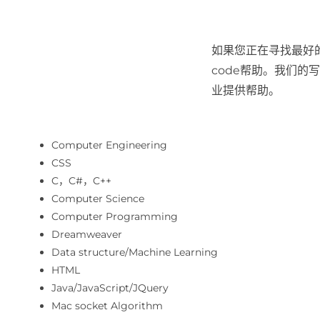
如果您正在寻找最好的
code帮助。我们的
业提供帮助。
Computer Engineering
CSS
C，C#，C++
Computer Science
Computer Programming
Dreamweaver
Data structure/Machine Learning
HTML
Java/JavaScript/JQuery
Mac socket Algorithm