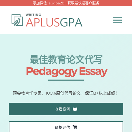
跳
添加微信: apgpa2011 获取最快速客户服务
过
内
Tog
容
Nav
首页
最佳教育论文代写
热门代写
Pedagogy Essay
代考专家
顶尖教育学专家，100%原创代写论文，保证B+以上成绩！
网课专家
查看案例
代写资讯
New！
价格评估