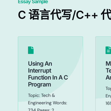
Essay Sample
C 语言代写/C++ 
Using An
M
Interrupt
T
Function In A C
A
Program
To
Topic: Tech &
En
Engineering Words:
16
734 Pages: 2