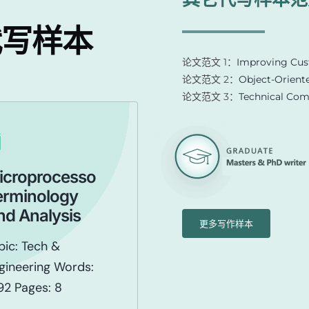
代写
样本
论文范文 1：
Improving Cus
论文范文 2：
Object-Orient
论文范文 3：
Technical Co
icroprocesso
erminology
nd Analysis
更多写作样本
pic: Tech &
gineering Words:
92 Pages: 8