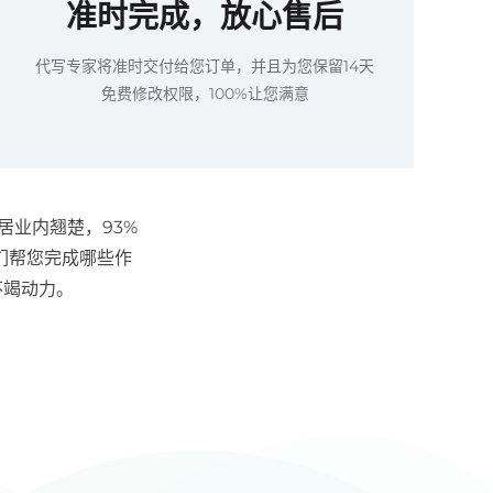
准时完成，放心售后
代写专家将准时交付给您订单，并且为您保留14天
免费修改权限，100%让您满意
居业内翘楚，93%
们帮您完成哪些作
不竭动力。