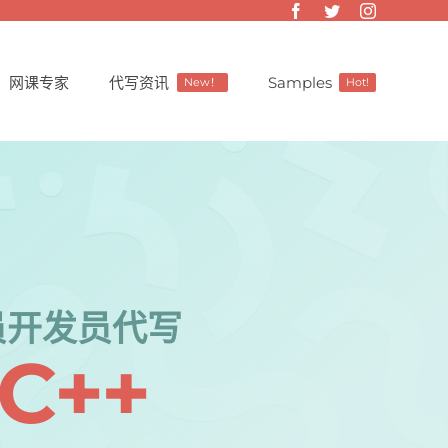
网课专家
代写资讯
Samples
New！
Hot!
员开发员代写
 C++