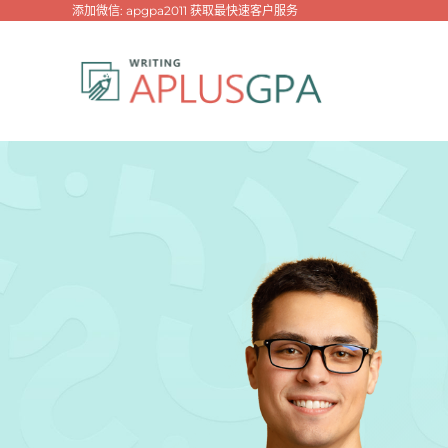
跳
添加微信: apgpa2011 获取最快速客户服务
过
内
容