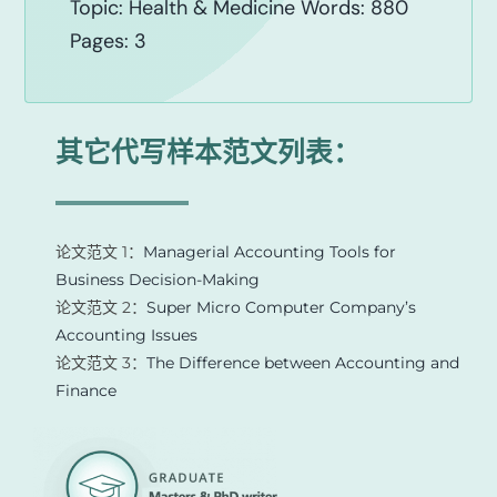
Topic: Health & Medicine Words: 880
Pages: 3
其它代写样本范文列表：
论文范文 1：
Managerial Accounting Tools for
Business Decision-Making
论文范文 2：
Super Micro Computer Company’s
Accounting Issues
论文范文 3：
The Difference between Accounting and
Finance