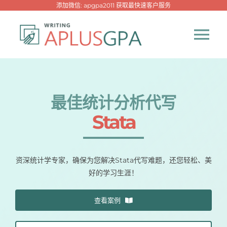
跳
添加微信: apgpa2011 获取最快速客户服务
过
内
Tog
容
Nav
首页
最佳统计分析代写
热门代写
Stata
代考专家
资深统计学专家，确保为您解决Stata代写难题，还您轻松、美
好的学习生涯！
网课专家
查看案例
代写资讯
New！