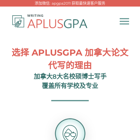
跳
添加微信: apgpa2011 获取最快速客户服务
过
内
Tog
容
Nav
首页
选择 APLUSGPA 加拿大论文
代写的理由
热门代写
加拿大8大名校硕博士写手
覆盖所有学校及专业
代考专家
网课专家
代写资讯
New！