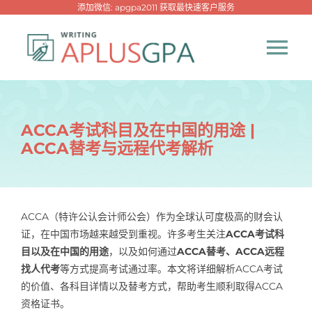
跳
添加微信: apgpa2011 获取最快速客户服务
过
内
Tog
容
Nav
首页
ACCA考试科目及在中国的用途 |
ACCA替考与远程代考解析
热门代写
代考专家
ACCA（特许公认会计师公会）作为全球认可度极高的财会认
证，在中国市场越来越受到重视。许多考生关注
ACCA考试科
网课专家
目以及在中国的用途
，以及如何通过
ACCA替考、ACCA远程
找人代考
等方式提高考试通过率。本文将详细解析ACCA考试
代写资讯
的价值、各科目详情以及替考方式，帮助考生顺利取得ACCA
New！
资格证书。