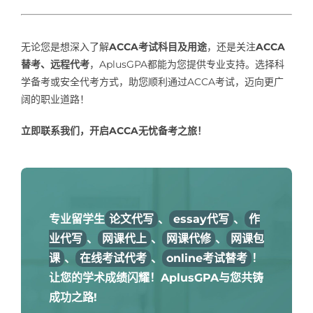
无论您是想深入了解
ACCA考试科目及用途
，还是关注
ACCA
替考、远程代考
，AplusGPA都能为您提供专业支持。选择科
学备考或安全代考方式，助您顺利通过ACCA考试，迈向更广
阔的职业道路！
立即联系我们，开启ACCA无忧备考之旅！
专业留学生
论文代写
、
essay代写
、
作
业代写
、
网课代上
、
网课代修
、
网课包
课
、
在线考试代考
、
online考试替考
！
让您的学术成绩闪耀！AplusGPA与您共铸
成功之路!