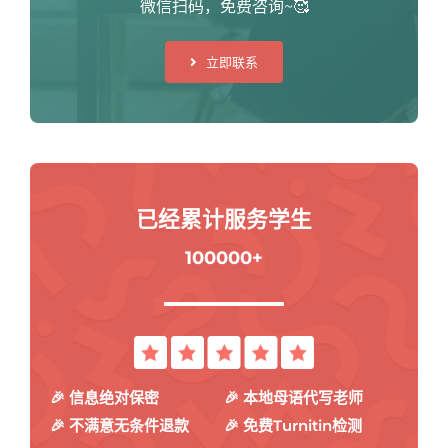
微信扫码，免费咨询~🥰
立即联系
已经累计服务学生
100000+
🎉 信息绝对保密
🎉 本地母语代写老师
🎉 不满意无条件退款
🎉 免费Turnitin检测