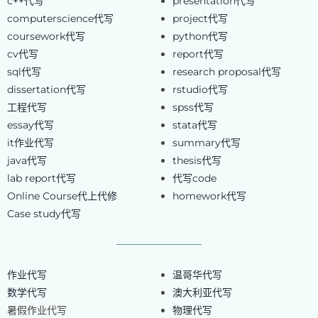
c++代写
presentation代写
computerscience代写
project代写
coursework代写
python代写
cv代写
report代写
sql代写
research proposal代写
dissertation代写
rstudio代写
工程代写
spss代写
essay代写
stata代写
it作业代写
summary代写
java代写
thesis代写
lab report代写
代写code
Online Course代上代修
homework代写
Case study代写
作业代写
温哥华代写
数学代写
澳大利亚代写
暑假作业代写
物理代写