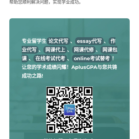
帮助您顺利解决问题，实现学业成功。
专业留学生
论文代写
、
essay代写
、
作
业代写
、
网课代上
、
网课代修
、
网课包
课
、
在线考试代考
、
online考试替考
！
让您的学术成绩闪耀！AplusGPA与您共铸
成功之路!