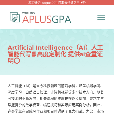
跳
添加微信: apgpa2011 获取最快速客户服务
过
内
Tog
容
Nav
首页
Artificial Intelligence（AI）人工
智能代写📘高度定制化 提供ai查重证
热门代写
明⭕
代考专家
人工智能（AI）是当今科技领域的前沿学科，涵盖机器学习、
网课专家
深度学习、自然语言处理、计算机视觉等多个技术方向。随着
AI技术的不断发展，相关课程的难度也在逐步增加，要求学生
代写资讯
掌握复杂的数学模型、编程技巧和实际应用案例分析。因此，
New！
许多学生在完成AI作业和项目时遇到了巨大挑战。为此，市场