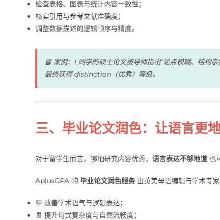
检查表格、图表与统计内容一致性；
核实引用与参考文献准确度；
调整数据描述的逻辑顺序与精度。
📘 案例：L同学的硕士论文被导师指出“论点模糊、结构杂
最终获得 distinction（优秀）等级。
三、毕业论文润色：让语言更
对于留学生而言，哪怕研究内容优秀，
语言表达不够地道
也
AplusGPA 的
毕业论文润色服务
由英美母语编辑与学术专家
💬 改善学术语气与逻辑表达；
🧾 提升句式复杂度与自然流畅度；