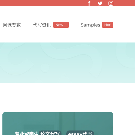
网课专家
代写资讯
Samples
New！
Hot!
专业留学生
论文代写
、
essay代写
、