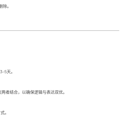
删除。
。
–5天。
建议两者结合，以确保逻辑与表达双优。
方式。