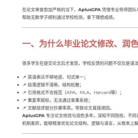
在论文审查愈加严格的当下，
AplusGPA
凭借专业导师团队
帮助无数学子顺利通过学校检测，拿下理想成绩。
一、为什么毕业论文修改、润
很多学生在提交论文后才发现，学校反馈的问题不仅仅是语
📌 英语表达不够地道、句式单一；
📌 段落逻辑不清晰，结构松散；
📌 引用格式不合规范（APA、MLA、Harvard等）；
📌 重复率超标，无法通过查重系统；
📌 文献综述部分抄袭率高，导致论文直接退回。
AplusGPA
专注论文修改与润色多年，深知不同院校、不同系统（如Tu
机制差异，能够精准优化论文结构、逻辑与语言，从根本上