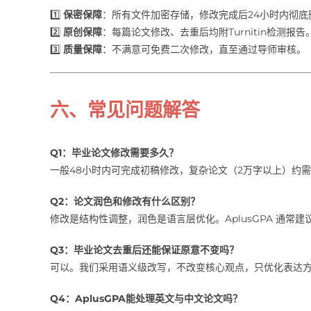
1️⃣
保密保障
：所有文件加密存储，修改完成后24小时内彻底
2️⃣
原创保障
：每篇论文修改、去重后均附Turnitin检测报告
3️⃣
质量保障
：不满意可免费二次修改，直至通过导师审核。
六、常见问题解答
Q1：毕业论文修改需要多久？
一般48小时内可完成初稿修改，复杂论文（2万字以上）约需3
Q2：论文润色和修改有什么区别？
修改是结构性调整，润色是语言层优化。AplusGPA 通常
Q3：毕业论文去重后还能保证原意不变吗？
可以。我们采用语义级改写，不改变核心观点，只优化表达
Q4：AplusGPA能处理英文与中文论文吗？