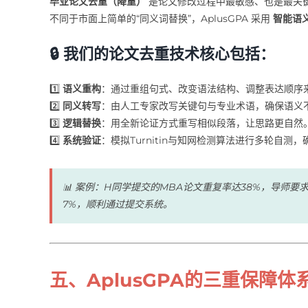
毕业论文去重（降重）
是论文修改过程中最敏感、也是最关
不同于市面上简单的“同义词替换”，AplusGPA 采用
智能语
🔒 我们的论文去重技术核心包括：
1️⃣
语义重构
：通过重组句式、改变语法结构、调整表达顺序
2️⃣
同义转写
：由人工专家改写关键句与专业术语，确保语义
3️⃣
逻辑替换
：用全新论证方式重写相似段落，让思路更自然
4️⃣
系统验证
：模拟Turnitin与知网检测算法进行多轮自测
📊 案例：H同学提交的MBA论文重复率达38%，导师要
7%，顺利通过提交系统。
五、AplusGPA的三重保障体