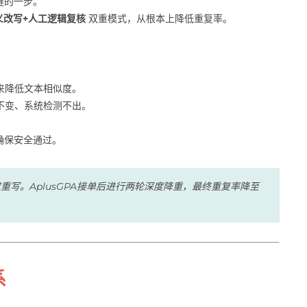
键的一步。
义改写+人工逻辑复核
双重模式，从根本上降低重复率。
来降低文本相似度。
不变、系统检测不出。
。
，确保安全通过。
求重写。AplusGPA接单后进行两轮深度降重，最终重复率降至
系