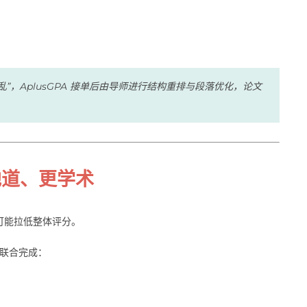
乱”，AplusGPA 接单后由导师进行结构重排与段落优化，论文
地道、更学术
可能拉低整体评分。
联合完成：