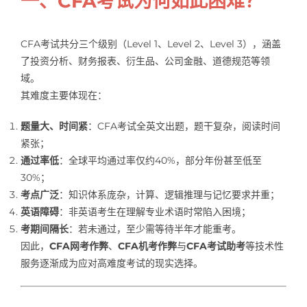
一、CFA考试为何如此困难？
CFA考试共分三个级别（Level 1、Level 2、Level 3），涵盖
了投资分析、财务报表、衍生品、公司金融、道德规范等领
域。
其难度主要体现在：
题量大、时间紧
：CFA考试全英文出题，题干复杂，阅读时间
紧张；
通过率低
：全球平均通过率仅约40%，部分年份甚至低至
30%；
考点广泛
：知识体系庞杂，计算、逻辑推理与记忆要求并重；
英语障碍
：非英语考生在理解专业术语时常陷入困境；
考期间隔长
：若未通过，至少需等待半年才能重考。
因此，
CFA网考作弊
、
CFA机考作弊
与
CFA考试助考
等技术性
服务逐渐成为应对高难度考试的现实选择。