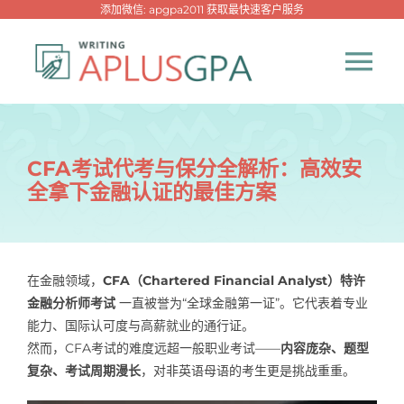
跳
添加微信: apgpa2011 获取最快速客户服务
过
内
Tog
容
Nav
首页
CFA考试代考与保分全解析：高效安
全拿下金融认证的最佳方案
热门代写
代考专家
在金融领域，
CFA（Chartered Financial Analyst）特许
金融分析师考试
一直被誉为“全球金融第一证”。它代表着专业
网课专家
能力、国际认可度与高薪就业的通行证。
然而，CFA考试的难度远超一般职业考试——
内容庞杂、题型
代写资讯
复杂、考试周期漫长
，对非英语母语的考生更是挑战重重。
New！