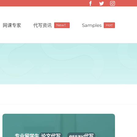
网课专家
代写资讯
Samples
New！
Hot!
专业留学生
论文代写
、
essay代写
、