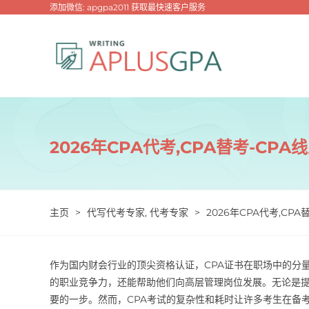
跳
添加微信: apgpa2011 获取最快速客户服务
过
内
容
2026年CPA代考,CPA替考-CPA
主页
>
代写代考专家
,
代考专家
>
2026年CPA代考,CPA
作为国内财会行业的顶尖资格认证，CPA证书在职场中的分
的职业竞争力，还能帮助他们向高层管理岗位发展。无论是提
要的一步。然而，CPA考试的复杂性和耗时让许多考生在备考