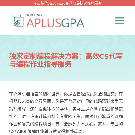
跳
添加微信: apgpa2011 获取最快速客户服务
过
内
Tog
容
Nav
首页
独家定制编程解决方案：高效CS代写
与编程作业指导服务
热门代写
代考专家
在充满机器语言的编程世界，你是否曾经感到迷茫和困惑？在
机器和人类的交互界面，你是否曾经对自己的代码感到束手无
网课专家
策？编程，这门看似冰冷的学科，实际上是充满了挑战和创造
性的。对于许多计算机科学专业的学生，面对日益繁重的课程
代写资讯
作业和复杂的编程项目，有时会感到力不从心。这时，专业的
New！
CS代写和编程作业辅导就显得格外重要。