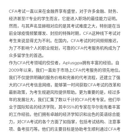
CFA考试一直以来在金融界享有盛誉，对于许多金融、财务、
经济甚至IT专业的学生而言，它是进入职场的最佳能力证明。
然而，与其声名显赫相对应的是其考试难度之大，特别是在当
前全球疫情频繁爆发、封控的特殊时期，CFA这种线下考试对
考生来说显得尤为不利。在国内，CFA考试的时间频频推迟，
为了不影响个人的职业规划，可靠的CFA代考服务机构成为了
众多留学生的首选。
作为CFA代考领域的佼佼者，Aplusgpa拥有丰富的经验。自
2009年以来，我们一直处于市场上CFA代考服务的领先地位。
我们不仅提供明确的服务价格和完善的代考流程，还建立了强
大的CFA代考信息网络，能够第一时间获取CFA考试的改革和
最新政策，为考生规避风险提供帮助。更为重要的是，经过多
年的发展壮大，我们汇集了数以千计的CFA代考专家。他们毕
业于国际知名的经济学院，其中35%的专家在华尔街有着丰富
的工作经验。他们拥有卓越的经济学知识和出色的英语综合能
力，对CFA考试的各个方面了如指掌，包括考试结构、注意事
项、备考技巧等。他们的主要目标是协助考生顺利通过CFA考