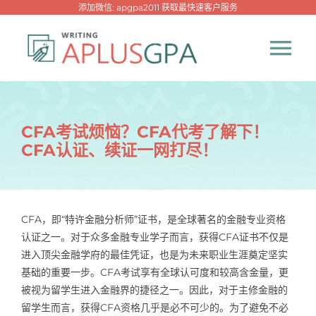
跳
添加微信: apgpa2011 获取最快速客户服务
过
内
Tog
容
Nav
首页
CFA考试烦恼？CFA代考了解下！
CFA认证、续证一网打尽！
热门代写
代考专家
CFA，即“特许金融分析师”证书，是全球著名的金融专业资格
认证之一。对于众多金融专业学子而言，获得CFA证书不仅是
网课专家
进入顶尖金融学府的最佳凭证，也是为未来职业生涯奠定坚实
基础的重要一步。CFA考试享有全球认可度和较高含金量，更
代写资讯
被视为留学生进入金融界的捷径之一。因此，对于主修金融的
New！
留学生而言，获得CFA资格几乎是必不可少的。为了避免不必