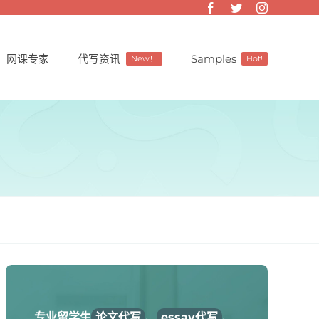
网课专家
代写资讯
Samples
New！
Hot!
专业留学生
论文代写
、
essay代写
、