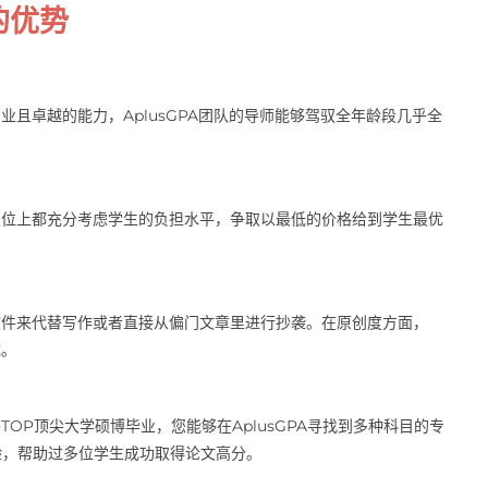
的优势
专业且卓越的能力，AplusGPA团队的导师能够驾驭全年龄段几乎全
格定位上都充分考虑学生的负担水平，争取以最低的价格给到学生最优
能软件来代替写作或者直接从偏门文章里进行抄袭。在原创度方面，
成。
TOP顶尖大学硕博毕业，您能够在AplusGPA寻找到多种科目的专
验，帮助过多位学生成功取得论文高分。