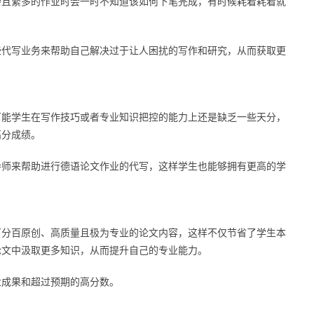
杂且繁多的作业时会一时不知道该如何下笔完成，有时候耗着耗着就
些代写业务来帮助自己解决过于让人困扰的写作和研究，从而获取更
可能学生在写作技巧或者专业知识把控的能力上还是缺乏一些天分，
高分成绩。
导师来帮助进行德语论文作业的代写，这样学生也能够拥有更高的学
百分百原创、高质量且极为专业的论文内容，这样不仅节省了学生本
论文中汲取更多知识，从而提升自己的专业能力。
业成果和超过预期的高分数。