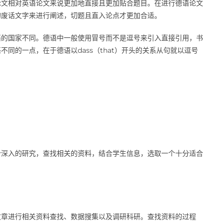
论文相对英语论文来说更加地直接且更加贴合题目。在进行德语论文
的废话文字来进行阐述，切题且直入论点才更加合适。
语的国家不同。德语中一般使用冒号而不是逗号来引入直接引用，书
同的一点，在于德语以dass（that）开头的关系从句就以逗号
个深入的研究，查找相关的资料，结合学生信息，选取一个十分适合
文章进行相关资料查找、数据搜集以及调研科研。查找资料的过程