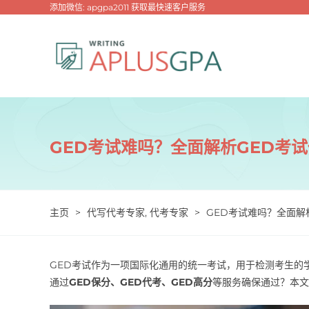
跳
添加微信: apgpa2011 获取最快速客户服务
过
内
容
GED考试难吗？全面解析GED考
主页
>
代写代考专家
,
代考专家
>
GED考试难吗？全面解
GED考试作为一项国际化通用的统一考试，用于检测考生的
通过
GED保分、GED代考、GED高分
等服务确保通过？本文