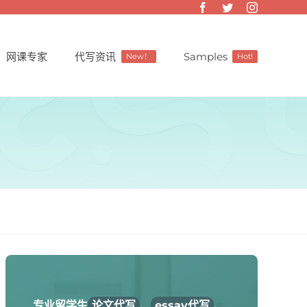
网课专家
代写资讯
Samples
New！
Hot!
专业留学生
论文代写
、
essay代写
、