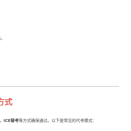
战。
方式
、ICE替考
等方式确保通过。以下是常见的代考模式：