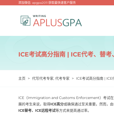
跳
添加微信: apgpa2011 获取最快速客户服务
过
内
容
ICE考试高分指南 | ICE代考、
主页
>
代写代考专家
,
代考专家
>
ICE考试高分指南 | 
ICE（Immigration and Customs Enforc
展的考生来说，取得
ICE高分
或确保通过至关重要。然而，由
ICE替考、ICE远程考试
等方式来提高通过率。