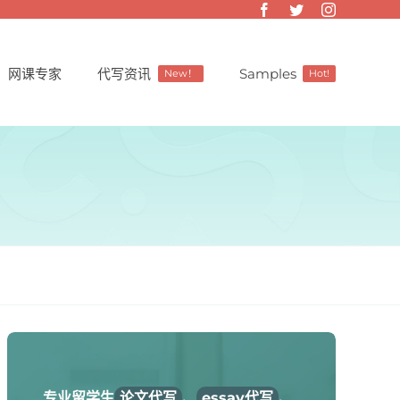
网课专家
代写资讯
Samples
New！
Hot!
专业留学生
论文代写
、
essay代写
、