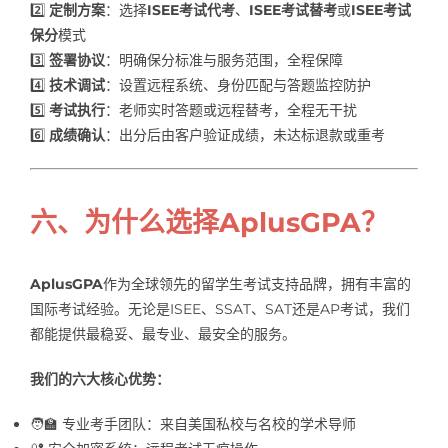
2️⃣
定制方案
：选择
ISEE考试代考
、
ISEE考试替考
或
ISEE考试
保分
模式
3️⃣
签署协议
：明确保分标准与服务范围，全程保障
4️⃣
技术调试
：设置远程系统、身份匹配与答题监控防护
5️⃣
考试执行
：老师实时答题或远程替考，全程无干扰
6️⃣
成绩确认
：出分后由客户验证成绩，未达标退款或重考
六、为什么选择AplusGPA？
AplusGPA
作为全球领先的留学生考试支持品牌，拥有丰富的
国际考试经验。无论是ISEE、SSAT、SAT还是AP考试，我们
都能提供最稳妥、最专业、最安全的服务。
我们的六大核心优势：
🧑‍🏫 专业考手团队：来自美国私校与名校的学术导师