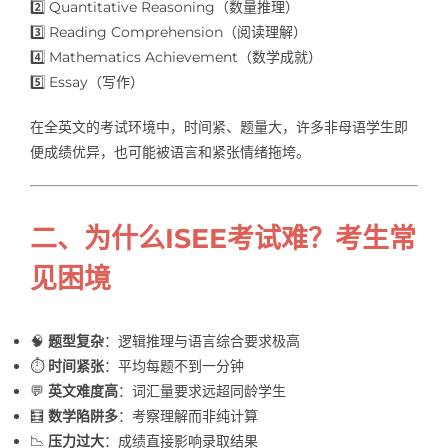
2️⃣ Quantitative Reasoning（数量推理）
3️⃣ Reading Comprehension（阅读理解）
4️⃣ Mathematics Achievement（数学成就）
5️⃣ Essay（写作）
在全英文的考试环境中，时间紧、题量大，许多非母语学生即
便成绩优异，也可能被语言和紧张情绪拖垮。
二、为什么ISEE考试难？考生常
见困境
🧠
题型复杂
：逻辑推理与语言综合要求极高
⏱️
时间紧张
：平均每题不到一分钟
💬
英文难度高
：词汇量要求远超同龄学生
🧮
数学陷阱多
：考察理解而非纯计算
📉
压力过大
：成绩直接影响录取结果