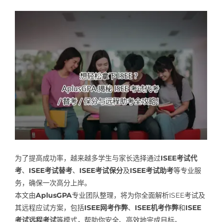
Samples
Hot!
为了提高成功率，越来越多学生与家长选择通过
ISEE考试代
考
、
ISEE考试替考
、
ISEE考试保分
及
ISEE考试助考
等专业服
务，确保一次高分上岸。
本文由
AplusGPA
专业团队整理，将为你全面解析ISEE考试及
其远程应试方案，包括
ISEE网考作弊
、
ISEE机考作弊
和
ISEE
考试远程考试
等模式，帮助你安全、高效地完成目标。