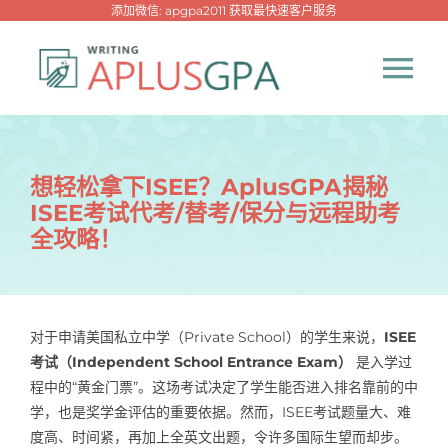
跳
添加微信: apgpa2011 获取最快速客户服务
过
内
Tog
容
Nav
首页
想轻松拿下ISEE？AplusGPA揭秘
ISEE考试代考/替考/保分与远程助考
热门代写
全攻略！
代考专家
对于申请美国私立中学（Private School）的学生来说，
ISEE
网课专家
考试（Independent School Entrance Exam）
是入学过
程中的“黄金门票”。这场考试决定了学生能否进入排名靠前的中
代写资讯
学，也是奖学金评估的重要依据。然而，ISEE考试题量大、难
New！
度高、时间紧，再加上全英文出题，令许多国际生望而却步。