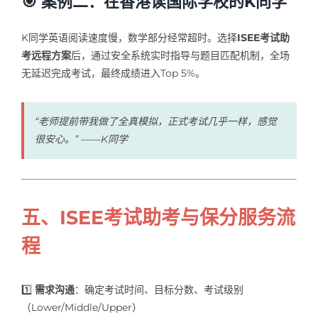
🎯 案例二：在香港读国际学校的K同学
K同学英语阅读速度慢，数学部分经常超时。选择
ISEE考试助
考远程方案
后，通过安全系统实时指导与题目匹配机制，全场
无延迟完成考试，最终成绩进入Top 5%。
“老师提前带我做了全真模拟，正式考试几乎一样，感觉
很安心。” ——K同学
五、ISEE考试助考与保分服务流
程
1️⃣
需求沟通
：确定考试时间、目标分数、考试级别
（Lower/Middle/Upper）