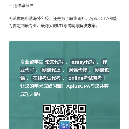
✅ 通过率保障
无论你是申请海外名校，还是为了职业晋升，AplusGPA都能
为你定制最专业、最稳妥的
LTI考试助考解决方案
。
专业留学生
论文代写
、
essay代写
、
作
业代写
、
网课代上
、
网课代修
、
网课包
课
、
在线考试代考
、
online考试替考
！
让您的学术成绩闪耀！AplusGPA与您共铸
成功之路!