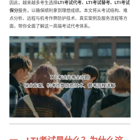
因此，越来越多考生选择
LTI考试代考、LTI考试替考、LTI考试
Samples
Hot!
保分
服务，以确保顺利拿到理想成绩。本文将从考试结构、难
点分析、远程与机考作弊防护技术、真实案例及服务流程等方
面，带你全面了解这一高端考试代考体系。