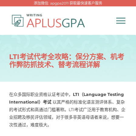
跳
添加微信: apgpa2011 获取最快速客户服务
过
内
Tog
容
Nav
首页
LTI考试代考全攻略：保分方案、机考
作弊防抓技术、替考流程详解
热门代写
代考专家
在众多国际职业资格认证考试中，
LTI（Language Testing
International）考试
以其严格的标准化语言测评体系、复杂
网课专家
的考试形式和高通过门槛著称。LTI考试广泛用于教育机构、企
业招聘及移民评估领域，对于很多非英语母语者来说，想要一
代写资讯
次性通过，难度极大。
New！