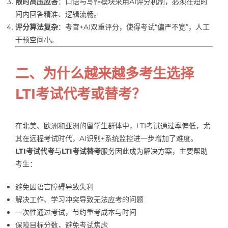
限时高压应答
：口语与写作模块采用AI评分机制，必须在短时
间内回答精准、逻辑流畅。
评分算法复杂
：考官+AI双重评分，使得考试“偏严不宽”，人工
干预空间小。
二、为什么越来越多考生选择
LTI考试代考或替考？
在北美、欧洲和亚洲的留学生群体中，LTI考试通过率偏低，尤
其在远程考试时代，AI识别+系统监控进一步增加了难度。
LTI考试代考
与
LTI考试替考
服务因此成为解决方案，主要帮助
考生：
避免因语言障碍导致失利
解决工作、学习冲突导致无法应考的问题
一次性通过考试，节约重考成本与时间
保障目标分数，避免考试焦虑