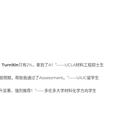
，
Turnitin
只有2%，拿到了A！”——UCLA材料工程硕士生
超预期，帮助我通过了Assessment。”——UIUC留学生
y，GPA提升显著，强烈推荐！”——多伦多大学材料化学方向学生