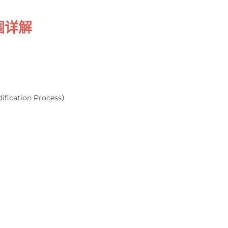
围详解
cation Process）