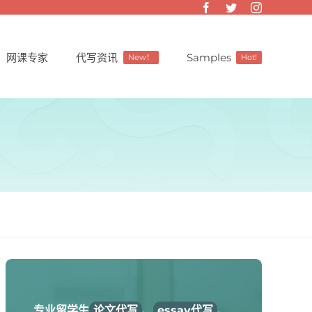
网课专家
代写资讯
Samples
New！
Hot!
专业留学生
论文代写
、
essay代写
、