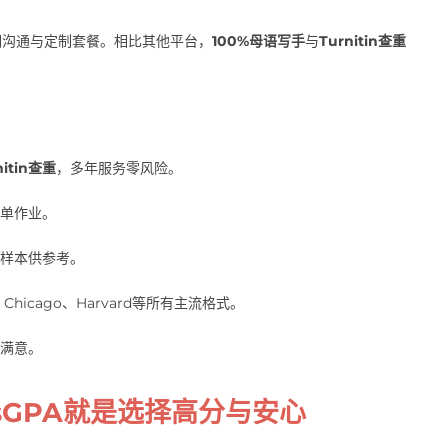
期沟通与定制套餐。相比其他平台，
100%母语写手
与
Turnitin查重
nitin查重
，多年服务零风险。
单作业。
样本供参考。
hicago、Harvard等所有主流格式。
满意。
sGPA就是选择高分与安心