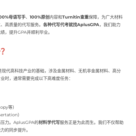
100%母语写手
、
100%原创
内容和
Turnitin查重
保障，为广大材料
位、高质量的代写服务。
各种代写代考就找AplusGPA
，我们助力
理想成绩，提升GPA并顺利毕业。
务？
neering）是现代高科技产业的基础，涉及金属材料、无机非金属材料、高分
专业时，通常需要完成以下高难度任务：
copy等）
rtation）
。AplusGPA的
材料学代写
服务正是为此而生。我们不仅帮助
能力的同步提升。