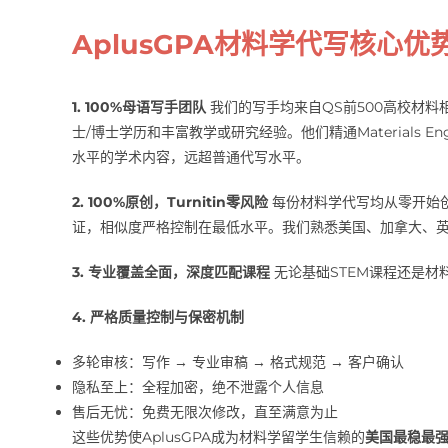
AplusGPA材料学代写核心
1. 100%母语写手团队
我们的写手均来自QS前500高校材料
士/博士学历和丰富教学或研究经验。他们精通Materials E
水平的学术内容，远超普通代写水平。
2. 100%原创，Turnitin零风险
每份材料学代写均从零开始
证，相似度严格控制在最低水平。我们熟悉美国、加拿大、
3. 专业覆盖全面，深度匹配课程
无论基础STEM课程还是材
4. 严格质量控制与保密机制
多轮审核：写作 → 专业审稿 → 格式规范 → 客户确认
隐私至上：全程加密，绝不泄露个人信息
售后无忧：免费无限次修改，直至满意为止
这些优势使AplusGPA成为材料学留学生信赖的
美国最稳最