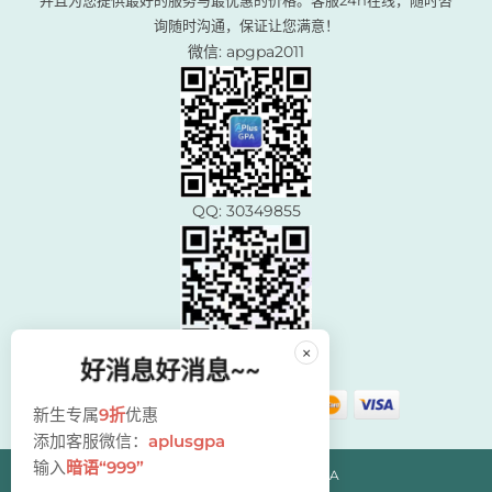
询随时沟通，保证让您满意！
微信: apgpa2011
QQ: 30349855
×
好消息好消息~~
新生专属
9折
优惠
添加客服微信：
aplusgpa
输入
暗语“999”
© Copyright 2024 AplusGPA