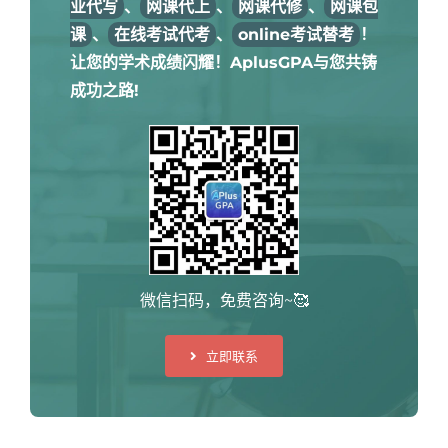
业代写
、
网课代上
、
网课代修
、
网课包
课
、
在线考试代考
、
online考试替考
！
让您的学术成绩闪耀！AplusGPA与您共铸
成功之路!
微信扫码，免费咨询~🥰
立即联系