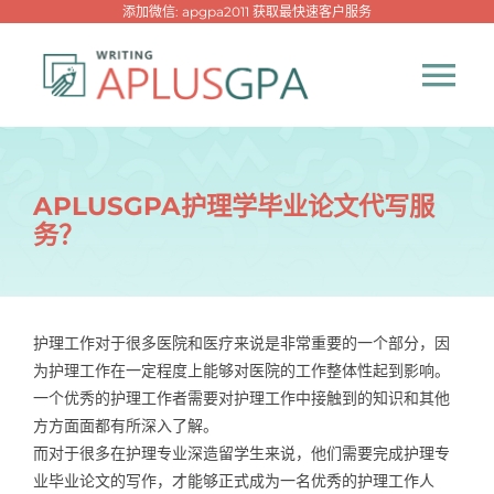
跳
添加微信: apgpa2011 获取最快速客户服务
过
内
Tog
容
Nav
首页
APLUSGPA护理学毕业论文代写服
务？
热门代写
代考专家
护理工作对于很多医院和医疗来说是非常重要的一个部分，因
为护理工作在一定程度上能够对医院的工作整体性起到影响。
网课专家
一个优秀的护理工作者需要对护理工作中接触到的知识和其他
方方面面都有所深入了解。
代写资讯
而对于很多在护理专业深造留学生来说，他们需要完成护理专
New！
业毕业论文的写作，才能够正式成为一名优秀的护理工作人