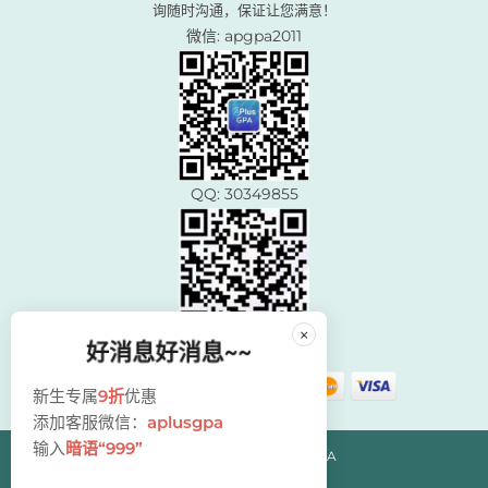
询随时沟通，保证让您满意！
微信: apgpa2011
QQ: 30349855
×
好消息好消息~~
新生专属
9折
优惠
添加客服微信：
aplusgpa
输入
暗语“999”
© Copyright 2024 AplusGPA