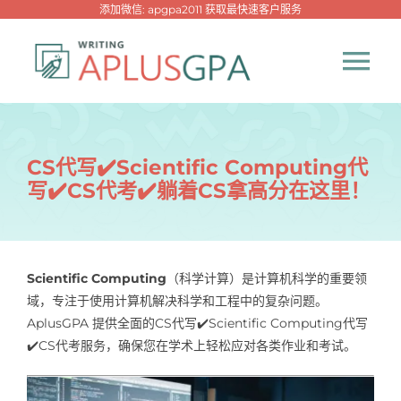
跳
添加微信: apgpa2011 获取最快速客户服务
过
内
Tog
容
Nav
首页
CS代写✔️Scientific Computing代
写✔️CS代考✔️躺着CS拿高分在这里！
热门代写
代考专家
Scientific Computing
（科学计算）是计算机科学的重要领
域，专注于使用计算机解决科学和工程中的复杂问题。
网课专家
AplusGPA 提供全面的CS代写✔️Scientific Computing代写
✔️CS代考服务，确保您在学术上轻松应对各类作业和考试。
代写资讯
New！