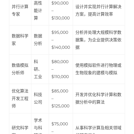
高性
$90,000
并行计算
设计并实现并行计算解决
能计
–
专家
方案，提高计算效率
算
$130,000
$95,000
分析并处理大规模科学数
数据科学
数据
–
据集，为企业提供决策依
家
分析
$140,000
据
科
$80,000
数值模拟
使用模拟软件进行物理或
研、
–
分析师
生物现象的建模与模拟
工业
$110,000
优化算法
$85,000
科技
开发并优化科学计算和数
开发工程
–
公司
据分析中的算法
师
$125,000
学术
$75,000
研究科学
与科
从事科学计算及相关领域
–