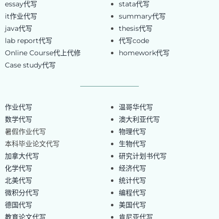
essay代写
stata代写
it作业代写
summary代写
java代写
thesis代写
lab report代写
代写code
Online Course代上代修
homework代写
Case study代写
作业代写
温哥华代写
数学代写
澳大利亚代写
暑假作业代写
物理代写
本科毕业论文代写
生物代写
加拿大代写
研究计划书代写
化学代写
经济代写
北美代写
统计代写
微积分代写
编程代写
德国代写
美国代写
教育论文代写
肯尼亚代写