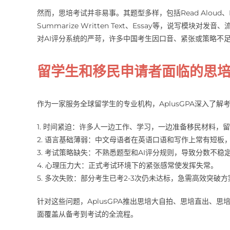
然而，思培考试并非易事。其题型多样，包括Read Aloud、Repeat S
Summarize Written Text、Essay等，说写
对AI评分系统的严苛，许多中国考生因口音、紧张或策略不
留学生和移民申请者面临的思
作为一家服务全球留学生的专业机构，AplusGPA深入了解
1. 时间紧迫：许多人一边工作、学习，一边准备移民材料，
2. 语言基础薄弱：中文母语者在英语口语和写作上常有短板
3. 考试策略缺失：不熟悉题型和AI评分规则，导致分数不稳
4. 心理压力大：正式考试环境下的紧张感常使发挥失常。
5. 多次失败：部分考生已考2-3次仍未达标，急需高效突破方
针对这些问题，AplusGPA推出思培大自拍、思培直出、
面覆盖从备考到考试的全流程。