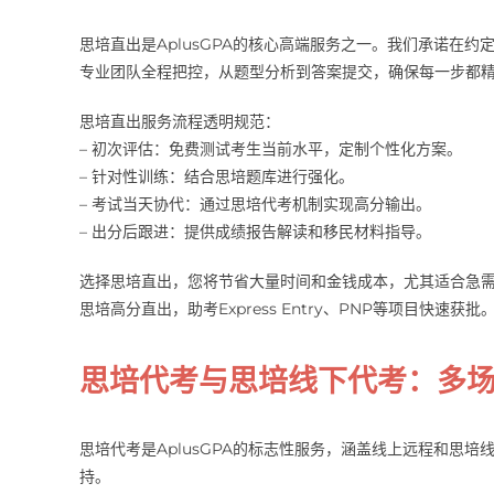
思培直出是AplusGPA的核心高端服务之一。我们承诺在
专业团队全程把控，从题型分析到答案提交，确保每一步都
思培直出服务流程透明规范：
– 初次评估：免费测试考生当前水平，定制个性化方案。
– 针对性训练：结合思培题库进行强化。
– 考试当天协代：通过思培代考机制实现高分输出。
– 出分后跟进：提供成绩报告解读和移民材料指导。
选择思培直出，您将节省大量时间和金钱成本，尤其适合急需语
思培高分直出，助考Express Entry、PNP等项目快速获批
思培代考与思培线下代考：多
思培代考是AplusGPA的标志性服务，涵盖线上远程和思
持。