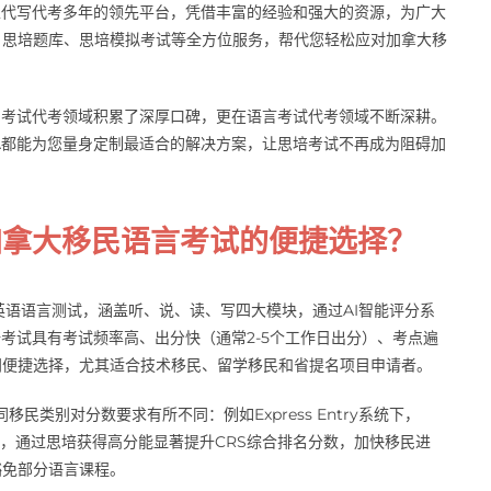
学生代写代考多年的领先平台，凭借丰富的经验和强大的资源，为广大
、思培题库、思培模拟考试等全方位服务，帮代您轻松应对加拿大移
业、考试代考领域积累了深厚口碑，更在语言考试代考领域不断深耕。
PA都能为您量身定制最适合的解决方案，让思培考试不再成为阻碍加
加拿大移民语言考试的便捷选择？
算机化英语语言测试，涵盖听、说、读、写四大模块，通过AI智能评分系
思培考试具有考试频率高、出分快（通常2-5个工作日出分）、考点遍
门便捷选择，尤其适合技术移民、留学移民和省提名项目申请者。
民类别对分数要求有所不同：例如Express Entry系统下，
发现，通过思培获得高分能显著提升CRS综合排名分数，加快移民进
豁免部分语言课程。