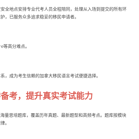
定安全地点安排专业代考人员全程陪同，处理从入场到提交的所有环
保护，已服务众多追求稳妥的移民申请者。
ture等高分难点。
体系，成为考生信赖的加拿大移民语言考试便捷选择。
学备考，提升真实考试能力
打造海量思培题库，覆盖历年真题、最新题型和高频考点。题库按模块
规律。