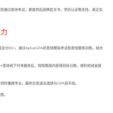
帮代您通过思培考试，更提供后续移民文书、学历认证等支持，真正实
实力
分65+。通过AplusGPA的思培模拟考试和思培题库训练，结合
+思培线下代考服务后，短短两周内获得目标分数，顺利完成省提
同时兼顾学业，最终实现语言成绩与GPA双丰收。
梦想。