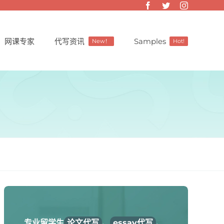
网课专家
代写资讯
Samples
New！
Hot!
专业留学生
论文代写
、
essay代写
、