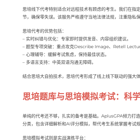
思培线下代考特别适合对远程技术有顾虑的考生。我们在指
节，确保零失误。该服务严格遵守当地法律法规，注重隐私
思培代考的优势包括：
– 实时纠错与优化：专家即时提供发音、内容组织建议。
– 题型专项突破：重点攻克Describe Image、Retell Lec
– 心理辅导：缓解考试焦虑，保持最佳状态。
– 多语言支持：中英双语沟通无障碍。
结合思培大自拍技术，思培代考形成了线上线下联动的强大
思培题库与思培模拟考试：科
单纯的代考还不够，扎实的备考是基础。AplusGPA倾力
分类，包含详细解析和AI评分模拟，帮代考生系统掌握考试
思培模拟考试则是实战演练平台：