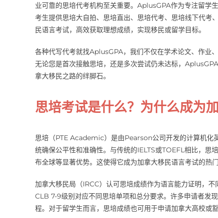
业可靠的思培代考机构至关重要。AplusGPA作为专注留
考生提供思培大自拍、思培直出、思培代考、思培线下代考
民语言考试，高效获取理想成绩，实现移民或留学目标。
各种代写代考就找AplusGPA，我们不仅在学术论文、作
无论您是首次接触思培，还是多次尝试仍未达标，AplusG
拿大移民之路的绊脚石。
思培考试是什么？为什么成为
思培（PTE Academic）是由Pearson公司开发的计
统确保公平性和准确性。与传统的IELTS或TOEFL相比，
布全球等显著优势。这使得它成为加拿大移民语言考试的热
加拿大移民局（IRCC）认可思培成绩作为语言能力证明，不同移
CLB 7-9级别对应不同思培单项和总分要求。许多申请者
程。对于留学生而言，思培成绩也可用于申请加拿大高校或