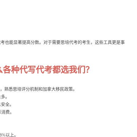
代考也能显著提高分数。对于需要思培代考的考生，这些工具更是事
什么各种代写代考都选我们？
问，熟悉思培评分机制和加拿大移民政策。
众多。
息安全。
形消费。
。
8%以上。