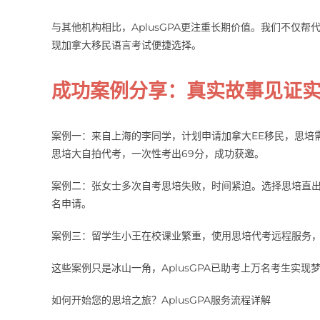
与其他机构相比，AplusGPA更注重长期价值。我们不仅
现加拿大移民语言考试便捷选择。
成功案例分享：真实故事见证
案例一：来自上海的李同学，计划申请加拿大EE移民，思培需总
思培大自拍代考，一次性考出69分，成功获邀。
案例二：张女士多次自考思培失败，时间紧迫。选择思培直出
名申请。
案例三：留学生小王在校课业繁重，使用思培代考远程服务，
这些案例只是冰山一角，AplusGPA已助考上万名考生实现
如何开始您的思培之旅？AplusGPA服务流程详解