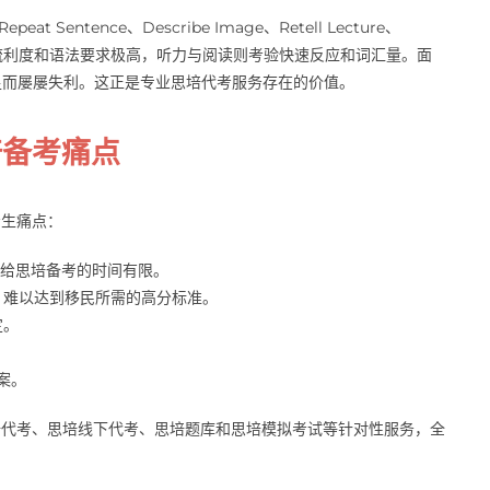
entence、Describe Image、Retell Lecture、
模块对发音、流利度和语法要求极高，听力与阅读则考验快速反应和词汇量。面
足而屡屡失利。这正是专业思培代考服务存在的价值。
培备考痛点
考生痛点：
留给思培备考的时间有限。
，难以达到移民所需的高分标准。
定。
案。
思培代考、思培线下代考、思培题库和思培模拟考试等针对性服务，全