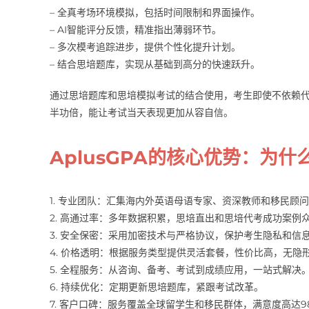
– 全真考场环境模拟，包括时间限制和界面操作。
– AI智能评分反馈，精准指出薄弱环节。
– 多次模考追踪进步，提供个性化提升计划。
– 结合思培题库，实现从基础到高分的快速跃升。
通过思培题库和思培模拟考试的结合使用，考生即使不依赖
半功倍，能让考试当天表现更加从容自信。
AplusGPA的核心优势：为
1. 专业团队：汇集海内外英语母语专家、资深教师和移民顾
2. 高通过率：多年数据积累，思培直出和思培代考成功案例
3. 安全保密：采用加密技术与严格协议，保护考生隐私和信
4. 价格透明：根据服务类型提供灵活套餐，性价比高，无隐
5. 全程服务：从咨询、备考、考试到成绩应用，一站式解决
6. 持续优化：定期更新思培题库，紧跟考试改革。
7. 客户口碑：服务覆盖全球留学生和移民群体，满意度高达9