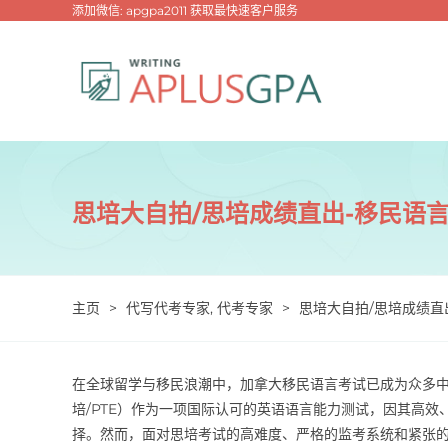
跳
添加微信: apgpa2011 获取最快速客户服务
过
内
容
思培大自拍/思培成绩直出-移民语
主页
>
代写代考专家
,
代考专家
>
思培大自拍/思培成绩直
在全球留学与移民浪潮中，加拿大移民语言考试已成为众多中国申请者的
培/PTE）作为一项国际认可的英语语言能力测试，因其高
择。然而，面对思培考试的高难度、严格的监考系统和紧张