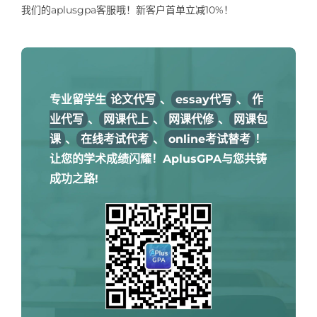
我们的aplusgpa客服哦！新客户首单立减10%！
专业留学生
论文代写
、
essay代写
、
作
业代写
、
网课代上
、
网课代修
、
网课包
课
、
在线考试代考
、
online考试替考
！
让您的学术成绩闪耀！AplusGPA与您共铸
成功之路!