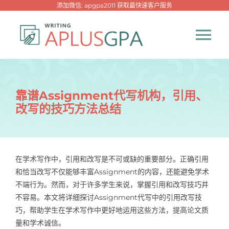
跳
添加微信: apgpa2011 获取最快速客户服务
过
内
Tog
容
Nav
首页
靠谱Assignment代写机构，引用、
改写的技巧方法总结
热门代写
代考专家
在学术写作中，引用和改写是不可或缺的重要部分。正确引用
和恰当改写不仅能够丰富Assignment的内容，还能避免学术
网课专家
不端行为。然而，对于许多学生来说，掌握引用和改写技巧并
不容易。本文将详细探讨Assignment代写中的引用改写技
代写资讯
巧，帮助学生在学术写作中更好地运用这些方法，提高论文质
New！
量和学术诚信。