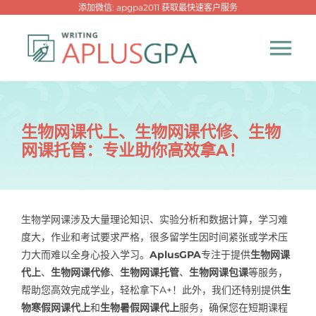
跳
添加微信: apgpa2011 获取最快速客户服务
过
内
Tog
容
Nav
首页
生物网课代上、生物网课代修、生物
网课托管：专业助你高效拿A！
热门代写
代考专家
生物学网课涉及大量理论知识、实验分析和数据计算，学习难
度大，作业和考试要求严格，很多留学生因时间紧张或学术压
网课专家
力大而难以全身心投入学习。
AplusGPA
专注于提供
生物网课
代上
、
生物网课代修
、
生物网课托管
、
生物网课包课
等服务，
代写资讯
帮助您高效完成学业，轻松拿下A+！此外，我们还特别提供
生
New！
物寒假网课代上
和
生物暑假网课代上
服务，确保您在短期课程