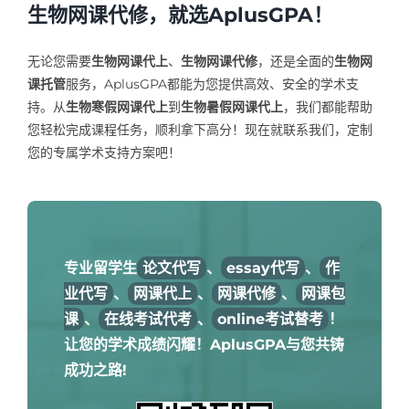
生物网课代修，就选AplusGPA！
无论您需要
生物网课代上
、
生物网课代修
，还是全面的
生物网
课托管
服务，AplusGPA都能为您提供高效、安全的学术支
持。从
生物寒假网课代上
到
生物暑假网课代上
，我们都能帮助
您轻松完成课程任务，顺利拿下高分！现在就联系我们，定制
您的专属学术支持方案吧！
专业留学生
论文代写
、
essay代写
、
作
业代写
、
网课代上
、
网课代修
、
网课包
课
、
在线考试代考
、
online考试替考
！
让您的学术成绩闪耀！AplusGPA与您共铸
成功之路!