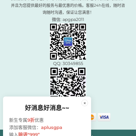
并且为您提供最好的服务与最优惠的价格。客服24h在线，随时咨
询随时沟通，保证让您满意！
微信: apgpa2011
QQ: 30349855
×
好消息好消息~~
新生专属
9折
优惠
添加客服微信：
aplusgpa
输入
暗语“999”