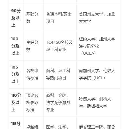
90分
基础分
普通本科/硕士
美国州立大学、加拿
及以
数
项目
大大学
上
100
纽约大学、加州大学
良好分
TOP 50名校及
分及
洛杉矶分校
数
理工科专业
以上
（UCLA）
105
名校申
商科、理工科
南加州大学、伦敦大
分及
请标准
等热门项目
学学院（UCL）
以上
110分
顶尖名
商科、金融、
哈佛大学、剑桥大
及以
校录取
法学竞争激烈
学、斯坦福大学
上
标准
专业
115分
卓越级
医学、法学、
麻省理工学院、耶鲁