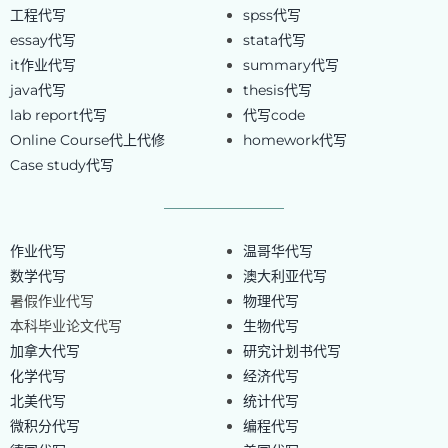
工程代写
spss代写
essay代写
stata代写
it作业代写
summary代写
java代写
thesis代写
lab report代写
代写code
Online Course代上代修
homework代写
Case study代写
作业代写
温哥华代写
数学代写
澳大利亚代写
暑假作业代写
物理代写
本科毕业论文代写
生物代写
加拿大代写
研究计划书代写
化学代写
经济代写
北美代写
统计代写
微积分代写
编程代写