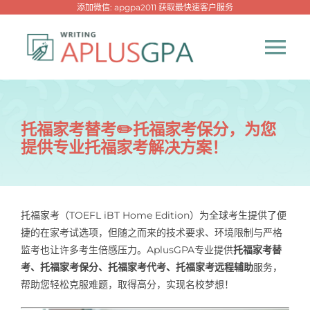
跳
添加微信: apgpa2011 获取最快速客户服务
过
内
Tog
容
Nav
首页
托福家考替考✏️托福家考保分，为您
提供专业托福家考解决方案！
热门代写
代考专家
托福家考（TOEFL iBT Home Edition）为全球考生提供了便
捷的在家考试选项，但随之而来的技术要求、环境限制与严格
网课专家
监考也让许多考生倍感压力。AplusGPA专业提供
托福家考替
考、托福家考保分、托福家考代考、托福家考远程辅助
服务，
代写资讯
帮助您轻松克服难题，取得高分，实现名校梦想！
New！