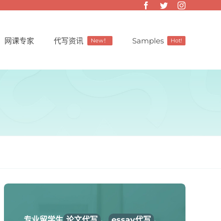
网课专家
代写资讯
Samples
New！
Hot!
专业留学生
论文代写
、
essay代写
、