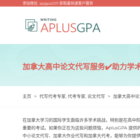
跳
添加微信: apgpa2011 获取最快速客户服务
过
内
容
加拿大高中论文代写服务✔️助力学
主页
>
代写代考专家
,
代考专家
,
论文代写
>
加拿大高中论
在加拿大学习的国际学生面临许多学术挑战，特别是在高中
重要的考试。如果你正在为这些问题烦恼，AplusGPA 
中小论文代写、加拿大作业代写和加拿大代考，能够为你提