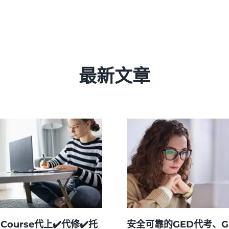
最新文章
e Course代上✔️代修✔️托
安全可靠的GED代考、G