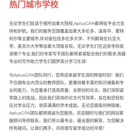
热门城市学校
无论学生们就读于哪所加拿大院校,AplusGPA都将给予全力支
持和护航。我们的服务范围覆盖加拿大多伦多、温哥华、蒙特
利尔等主要城市,并对接包括多伦多大学、不列颠哥伦比亚大
学、麦吉尔大学等加拿大顶级名校。无论学生们在这些学府就
读哪个专业,我们的专家写手团队都将紧紧配合他们的需求,用最
专业的写作助力学生们圆梦高分学习生涯!
与AplusGPA团队同行，您将迎来留学生涯的辉煌时刻！我们
不仅拥有业内顶尖的教师团队，更秉持着丰富的知识储备和专
业的能力，为您量身打造高质量、全原创的论文。我们深知留
学路上的挑战，因此我们高效的论文代写效率，旨在助您轻松
应对学业压力，收获满满的学术成就。无论您面临何种困难，
AplusGPA团队都将竭诚为您服务。欢迎随时与我们的网站客
服顾问导师联系，我们将以最专业、最全面的解答，为您解决
所有疑问。让我们携手，共同谱写留学成功的华章！