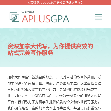
跳
添加微信: apgpa2011 获取最快速客户服务
过
内
Tog
容
Nav
首页
资深加拿大代写，为你提供高效的一
站式完美写作服务
热门代写
代考专家
加拿大作为留学首选目的地之一，以其卓越的教育体系和广泛
的学习课程而闻名于世。然而，许多国际学生在这里面临着语
网课专家
言环境的挑战和繁重的学业压力，导致他们难以顺利完成学
业。因此，AplusGPA应运而生。作为一家专业的加拿大代写
代写资讯
平台，我们致力于为留学生提供优质的论文和作业代写服务。
New！
我们拥有经验丰富的加拿大本土写手团队，并且设有多重保障