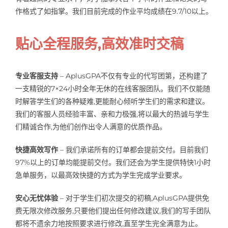
作格式了如指掌。我们目前完成的作业平均成绩在9.7/10以上。
贴心全程服务,高效准时交稿
专业客服支持
– AplusGPA不仅有专业的代写团第，还构建了
一支精锐的7×24小时全年无休的在线客服团队。我们不仅能随
时解答学生们的各种疑难,更能耐心倾听学生们的需求和建议。
我们的客服人员经验丰富、亲和力极强,将以最大的热诚与学生
们精诚合作,为他们创作出令人满意的优质作品。
快捷高效写作
– 我们承诺所有的订单都会提前交付。目前我们
97%以上的订单均能提前交付。我们还会为学生提供特快1小时
急单服务，以最高效快捷的方式为学生完成学业要求。
安心无忧体验
– 对于学生们初次提交的初稿,AplusGPA提供免
费无限次修改服务,只要他们提出任何修改建议,我们的写手团队
都将不遗余力地按照要求进行修改,直至学生完全满意为止。