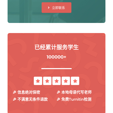
立即联系
已经累计服务学生
100000+
🎉 信息绝对保密
🎉 本地母语代写老师
🎉 不满意无条件退款
🎉 免费Turnitin检测