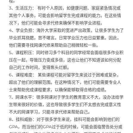
程。
3、生活压力： 有时个人原因，如健康问题、家庭紧急情况或
其他个人事务，可能会影响留学生完成课程的能力。在这些情
况下，他们可能会寻求代修来确保不影响学业进程。
4、学业负担：海外大学采取的宽进严出政策，让很多学生为了
毕业抓耳挠腮，苦不堪言。日常学业压力也日益繁重。因此，
他们需要寻找网课代修来帮助自己稍微轻松一些。
5、课程积压：同时修习多个科目的同学经常会面临很多作业积
压在一起，导致压力变成多倍，这也让他们不知道该如何分配
自己的工作时间，变得焦头烂额。
6、课程难度： 某些课程可能对留学生来说过于困难或复杂，
超出了他们的理解范围。在这种情况下，他们可能需要专业人
士来帮助完成课程要求，以确保能够取得合格的成绩。
7、网课水平：很多网课对于学生的教育意义不大，没办法给学
生带来很好的价值，这也导致很多学生们不太想去完成意义性
不大的网课学习，只能寻求代修来帮助自己。
8、挂科威胁：对于很多学生来说，挂科可能会影响到他们的
GPA，而当他们的GPA过于低的时候，可能会面临警告处分或