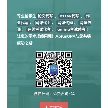
专业留学生
论文代写
、
essay代写
、
作
业代写
、
网课代上
、
网课代修
、
网课包
课
、
在线考试代考
、
online考试替考
！
让您的学术成绩闪耀！AplusGPA与您共铸
成功之路!
微信扫码，免费咨询~🥰
立即联系