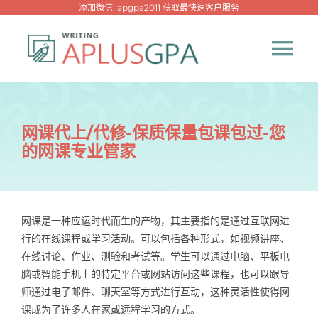
跳
添加微信: apgpa2011 获取最快速客户服务
过
内
Tog
容
Nav
首页
网课代上/代修-保质保量包课包过-您
的网课专业管家
热门代写
代考专家
网课是一种应运时代而生的产物，其主要指的是通过互联网进
行的在线课程或学习活动。可以包括各种形式，如视频讲座、
网课专家
在线讨论、作业、测验和考试等。学生可以通过电脑、平板电
脑或智能手机上的特定平台或网站访问这些课程，也可以跟导
代写资讯
师通过电子邮件、聊天室等方式进行互动，这种灵活性使得网
New！
课成为了许多人在家或远程学习的方式。