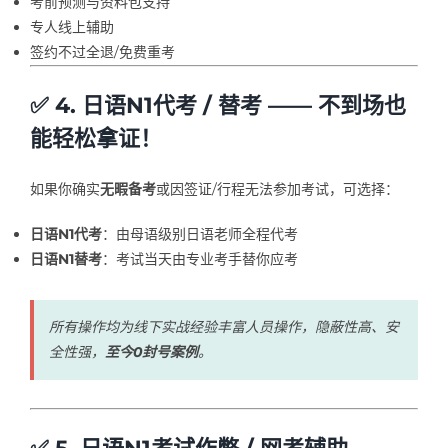
考前预测与资料包支持
专人线上辅助
签约不过全退/免费重考
✅ 4. 日语N1代考 / 替考 —— 不到场也
能轻松拿证！
如果你确实
无暇备考
或因签证/行程无法参加考试，可选择：
日语N1代考
：由母语级别日语老师全程代考
日语N1替考
：考试当天由专业考手替你应考
所有操作均为线下实战经验丰富人员操作，隐蔽性高、安
全性强，
至今0封号案例
。