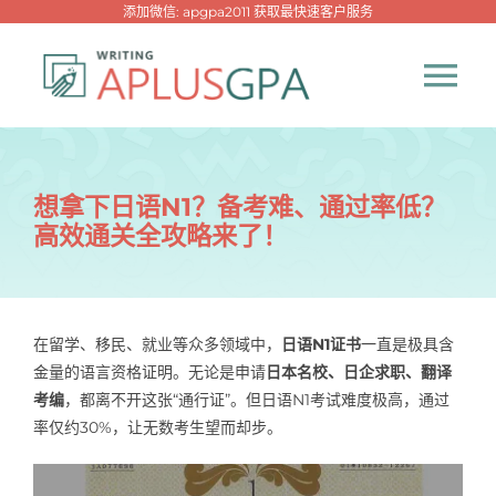
跳
添加微信: apgpa2011 获取最快速客户服务
过
内
Tog
容
Nav
首页
想拿下日语N1？备考难、通过率低？
高效通关全攻略来了！
热门代写
代考专家
在留学、移民、就业等众多领域中，
日语N1证书
一直是极具含
金量的语言资格证明。无论是申请
日本名校、日企求职、翻译
网课专家
考编
，都离不开这张“通行证”。但日语N1考试难度极高，通过
率仅约30%，让无数考生望而却步。
代写资讯
New！