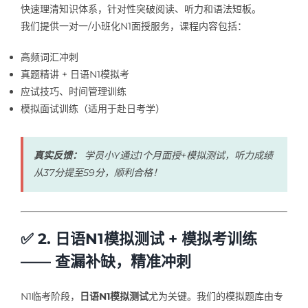
快速理清知识体系，针对性突破阅读、听力和语法短板。
我们提供一对一/小班化N1面授服务，课程内容包括：
高频词汇冲刺
真题精讲 + 日语N1模拟考
应试技巧、时间管理训练
模拟面试训练（适用于赴日考学）
真实反馈：
学员小Y通过1个月面授+模拟测试，听力成绩
从37分提至59分，顺利合格！
✅ 2. 日语N1模拟测试 + 模拟考训练
—— 查漏补缺，精准冲刺
N1临考阶段，
日语N1模拟测试
尤为关键。我们的模拟题库由专