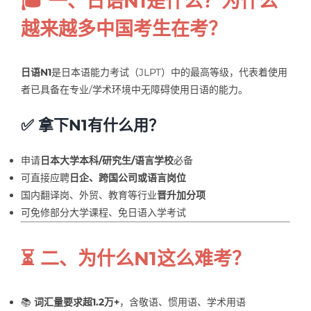
🎓 一、日语N1是什么？为什么
越来越多中国考生在考？
日语N1
是日本语能力考试（JLPT）中的最高等级，代表着使用
者已具备在专业/学术环境中无障碍使用日语的能力。
✅ 拿下N1有什么用？
申请
日本大学本科/研究生/语言学校
必备
可直接应聘
日企、跨国公司或语言岗位
国内翻译岗、外贸、教育等行业
晋升加分项
可免修部分大学课程、免日语入学考试
⏳ 二、为什么N1这么难考？
📚
词汇量要求超1.2万+
，含敬语、惯用语、学术用语