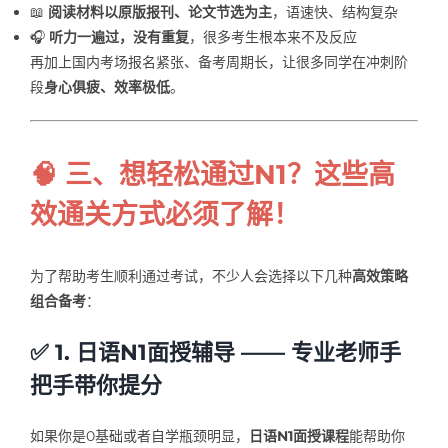
📖
阅读材料以原版报刊、论文节选为主
，语速快、结构复杂
🎧
听力一遍过，没有重复
，很多考生根本来不及反应
再加上国内考场报名紧张、备考周期长，让很多同学在冲刺阶
段
身心俱疲、效率极低
。
🧠 三、想轻松通过N1？这些高
效通关方式必须了解！
为了帮助考生顺利通过考试，不少人会选择以下几种
高效策略
组合备考
：
✅ 1. 日语N1面授辅导 —— 专业老师手
把手带你提分
如果你是0基础或者自学瓶颈明显，
日语N1面授课程
能帮助你