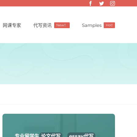
网课专家
代写资讯
Samples
New！
Hot!
专业留学生
论文代写
、
essay代写
、