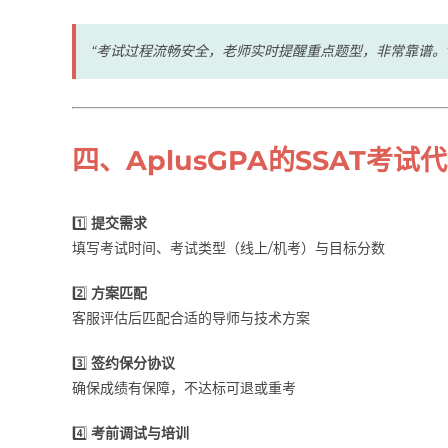
“考试过程流畅安全，老师实时提醒重点题型，非常靠谱。”
四、AplusGPA的SSAT考试
1️⃣
提交需求
填写考试时间、考试类型（线上/机考）与目标分数
2️⃣
方案匹配
客服评估后匹配合适的导师与技术方案
3️⃣
签约保分协议
确保成绩有保障，不达标可退或重考
4️⃣
考前调试与培训