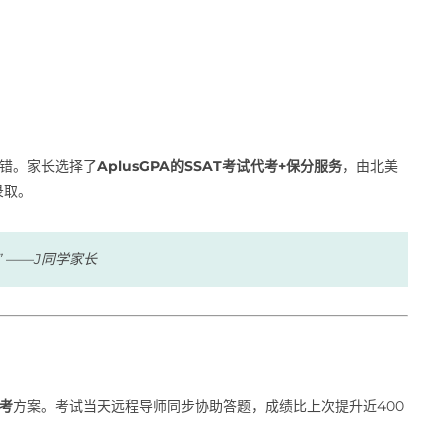
常错。家长选择了
AplusGPA的SSAT考试代考+保分服务
，由北美
录取。
” ——J同学家长
助考
方案。考试当天远程导师同步协助答题，成绩比上次提升近400