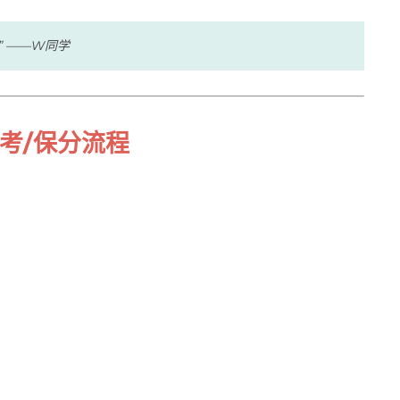
 ——W同学
代考/保分流程