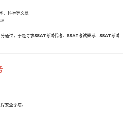
学、科学等文章
理
高分通过，于是寻求
SSAT考试代考
、
SSAT考试替考
、
SSAT考试
务
过程安全无痕。