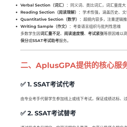
Verbal Section（词汇）
：同义词、类比词汇，词汇量庞大
Reading Section（阅读理解）
：学术性强，涵盖历史、文
Quantitative Section（数学）
：超纲内容多，注重逻辑推
Writing Sample（作文）
：考查语言组织与批判性思维
多数学生因
词汇量不足
、
阅读速度慢
、
考试紧张
等原因难以
保分
或
SSAT考试助考
服务。
二、AplusGPA提供的核心服
✅ 1. SSAT考试代考
由专业考手代替学生参加线上或线下考试，保证成绩达标、
✅ 2. SSAT考试替考