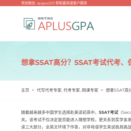
跳
添加微信: apgpa2011 获取最快速客户服务
过
内
容
想拿SSAT高分？SSAT考试代考
主页
>
代写代考专家
,
代考专家
,
网课专家
>
想拿SSAT
随着越来越多中国学生选择赴美读初高中，
SSAT考试
（Sec
关。该考试不仅决定是否能进入理想学校，更关系到奖学金发
读三大部分，全英文环境下作答，对非母语学生来说极具挑