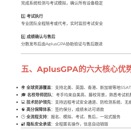
完成系统检测与考试模拟，确认所有设备稳定
5️⃣
考试执行
专业团队全程陪考或代考，实时监控考试安全
6️⃣
成绩确认与售后
分数发布后由AplusGPA协助验证与售后跟进
五、AplusGPA的六大核心优
🌍
全球资源覆盖
：支持北美、英国、香港、新加坡等地SSA
🎓
名校导师团队
：考手均来自美高、藤校背景，熟悉考试机
💻
技术防护领先
：支持远程考试安全通道、防检测系统、无
🧠
高分保障体系
：签约保分，成绩未达可退款
🕒
全流程支持
：报名、模拟、考试、售后，一站式服务
🔐
隐私安全承诺
：全程匿名操作，信息自动销毁