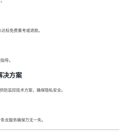
考。
案，未达标免费重考或退款。
题指导。
弊解决方案
试，提供防监控技术方案，确保隐私安全。
一条龙服务确保万无一失。