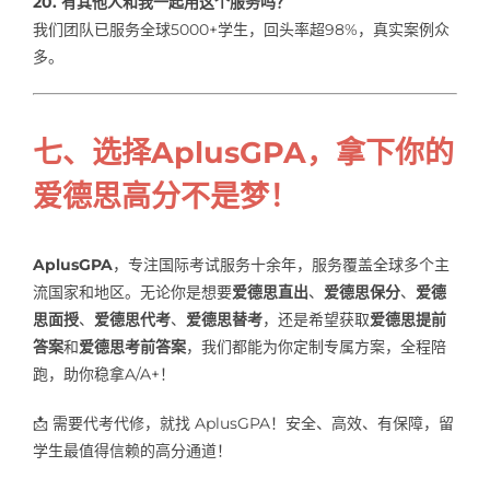
20. 有其他人和我一起用这个服务吗？
我们团队已服务全球5000+学生，回头率超98%，真实案例众
多。
七、选择AplusGPA，拿下你的
爱德思高分不是梦！
AplusGPA
，专注国际考试服务十余年，服务覆盖全球多个主
流国家和地区。无论你是想要
爱德思直出
、
爱德思保分
、
爱德
思面授
、
爱德思代考
、
爱德思替考
，还是希望获取
爱德思提前
答案
和
爱德思考前答案
，我们都能为你定制专属方案，全程陪
跑，助你稳拿A/A+！
📩 需要代考代修，就找 AplusGPA！安全、高效、有保障，留
学生最值得信赖的高分通道！