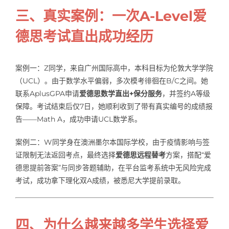
三、真实案例：一次A-Level爱
德思考试直出成功经历
案例一：Z同学，来自广州国际高中，本科目标为伦敦大学学院
（UCL）。由于数学水平偏弱，多次模考徘徊在B/C之间。她
联系AplusGPA申请
爱德思数学直出+保分服务
，并签约A等级
保障。考试结束后仅7日，她顺利收到了带有真实编号的成绩报
告——Math A，成功申请UCL数学系。
案例二：W同学身在澳洲墨尔本国际学校，由于疫情影响与签
证限制无法返回考点，最终选择
爱德思远程替考
方案，搭配“爱
德思提前答案”与同步答题辅助，在平台监考系统中无风险完成
考试，成功拿下理化双A成绩，被悉尼大学提前录取。
四、为什么越来越多学生选择爱