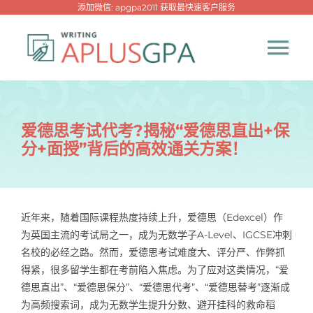
跳
添加微信: apgpa2011 获取最快速客户服务
过
内
Tog
容
Nav
首页
爱德思考试代考?揭秘“爱德思直出+保
分+面授”背后的高效通关方案！
热门代写
代考专家
近年来，随着国际课程热度持续上升，爱德思（Edexcel）作
为英国主流的考试局之一，成为无数学子A-Level、IGCSE冲刺
网课专家
名校的必经之路。然而，爱德思考试难度大、评分严、作弊抓
得紧，很多留学生都在考前陷入焦虑。为了应对这类情况，“爱
代写资讯
德思直出”、“爱德思保分”、“爱德思代考”、“爱德思替考”逐渐成
New！
为高频搜索词，成为无数学生提升分数、避开挂科的救命稻