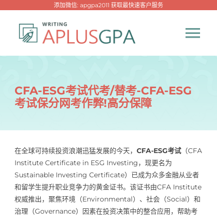
跳
添加微信: apgpa2011 获取最快速客户服务
过
内
Tog
容
Nav
首页
CFA-ESG考试代考/替考-CFA-ESG
考试保分网考作弊!高分保障
热门代写
代考专家
在全球可持续投资浪潮迅猛发展的今天，
CFA-ESG考试
（CFA
Institute Certificate in ESG Investing，现更名为
网课专家
Sustainable Investing Certificate）已成为众多金融从业者
和留学生提升职业竞争力的黄金证书。该证书由CFA Institute
代写资讯
权威推出，聚焦环境（Environmental）、社会（Social）和
New！
治理（Governance）因素在投资决策中的整合应用，帮助考