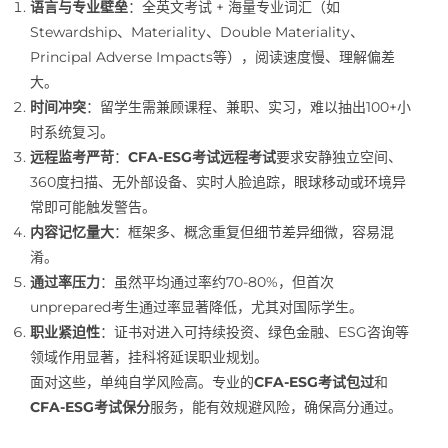
语言与专业壁垒
：全英文考试 + 海量专业词汇（如
Stewardship、Materiality、Double Materiality、
Principal Adverse Impacts等），阅读速度慢、理解偏差
大。
时间冲突
：留学生需兼顾课程、兼职、实习，难以抽出100+小
时系统复习。
远程监考严苛
：
CFA-ESG考试远程考试
要求安静独立空间、
360度扫描、无外部设备、实时人脸追踪，眼球移动或环境异
常即可能触发警告。
内容记忆量大
：框架多、概念重复但细节差异细微，容易混
淆。
通过率压力
：虽然平均通过率约70-80%，但首次
unprepared考生通过率显著降低，尤其对国际学生。
职业紧迫性
：证书对进入可持续投资、绿色金融、ESG咨询等
领域作用显著，挂科将延误职业规划。
面对这些，单纯自学风险高。专业的
CFA-ESG考试包过
和
CFA-ESG考试保分
服务，能有效规避风险，确保高分通过。