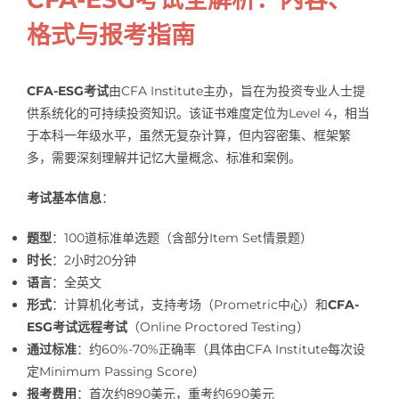
格式与报考指南
CFA-ESG考试
由CFA Institute主办，旨在为投资专业人士提
供系统化的可持续投资知识。该证书难度定位为Level 4，相当
于本科一年级水平，虽然无复杂计算，但内容密集、框架繁
多，需要深刻理解并记忆大量概念、标准和案例。
考试基本信息
：
题型
：100道标准单选题（含部分Item Set情景题）
时长
：2小时20分钟
语言
：全英文
形式
：计算机化考试，支持考场（Prometric中心）和
CFA-
ESG考试远程考试
（Online Proctored Testing）
通过标准
：约60%-70%正确率（具体由CFA Institute每次设
定Minimum Passing Score）
报考费用
：首次约890美元，重考约690美元