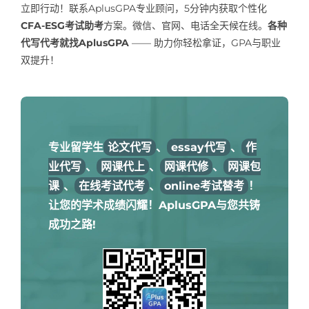
立即行动！联系AplusGPA专业顾问，5分钟内获取个性化
CFA-ESG考试助考
方案。微信、官网、电话全天候在线。
各种
代写代考就找AplusGPA
—— 助力你轻松拿证，GPA与职业
双提升！
专业留学生
论文代写
、
essay代写
、
作
业代写
、
网课代上
、
网课代修
、
网课包
课
、
在线考试代考
、
online考试替考
！
让您的学术成绩闪耀！AplusGPA与您共铸
成功之路!