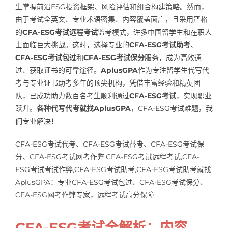
生掌握前沿ESG投资框架、风险评估和组合构建策略。然而，
Samples
Hot!
由于考试全英文、专业术语密集、内容覆盖面广，且采用严格
的
CFA-ESG考试远程考试
监考模式，许多中国留学生和在职人
士面临巨大挑战。这时，选择专业的
CFA-ESG考试助考
、
CFA-ESG考试包过
和
CFA-ESG考试保分
服务，成为高效通
过、获取证书的可靠途径。
AplusGPA
作为专注留学生代写代
考与专业证书助考多年的顶尖机构，凭借丰富经验和精英团
队，已成功助力数百名考生顺利通过
CFA-ESG考试
，实现职业
跃升。
各种代写代考就找AplusGPA
，CFA-ESG考试难题，我
们专业解决！
CFA-ESG考试代考、CFA-ESG考试替考、CFA-ESG考试保
分、CFA-ESG考试网考作弊,CFA-ESG考试远程考试,CFA-
ESG考试考试作弊,CFA-ESG考试助考,CFA-ESG考试助考就找
AplusGPA：专业CFA-ESG考试包过、CFA-ESG考试保分、
CFA-ESG网考作弊专家，远程考试高分保障
CFA-ESG考试全解析：内容、