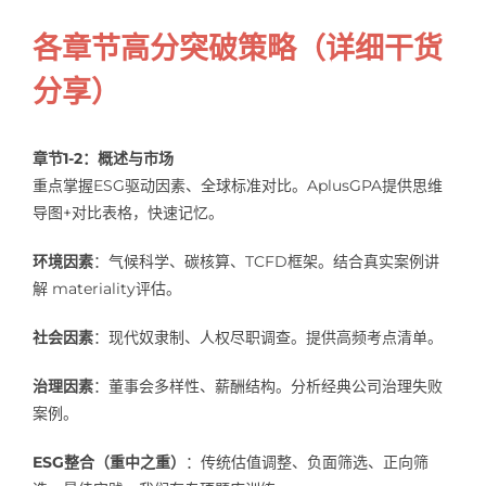
各章节高分突破策略（详细干货
分享）
章节1-2：概述与市场
重点掌握ESG驱动因素、全球标准对比。AplusGPA提供思维
导图+对比表格，快速记忆。
环境因素
：气候科学、碳核算、TCFD框架。结合真实案例讲
解 materiality评估。
社会因素
：现代奴隶制、人权尽职调查。提供高频考点清单。
治理因素
：董事会多样性、薪酬结构。分析经典公司治理失败
案例。
ESG整合（重中之重）
：传统估值调整、负面筛选、正向筛