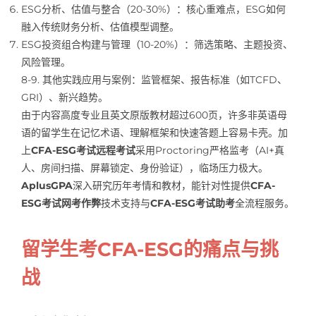
ESG分析、估值与整合（20-30%）：核心重难点，ESG如何
融入传统财务分析、估值模型调整。
ESG投资组合构建与管理（10-20%）：筛选策略、主题投资、
风险管理。
8-9. 其他实践应用与案例：监管框架、报告标准（如TCFD、
GRI）、新兴趋势。
由于内容高度专业且英文原版教材超过600页，许多非英语母
语的留学生在记忆术语、理解框架和快速答题上容易卡壳。加
上
CFA-ESG考试远程考试
采用Proctoring严格监考（AI+真
人、房间扫描、屏幕锁定、身份验证），临场压力极大。
AplusGPA
深入研究历年考情和教材，能针对性提供
CFA-
ESG考试网考作弊
技术支持与
CFA-ESG考试助考
全流程服务。
留学生考CFA-ESG的痛点与挑
战