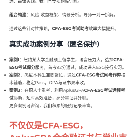
选、最佳实践。我们有专项题库训练。
组合构建
：风险-收益框架、情景分析。导师一对一拆解。
通过这些针对性策略，
CFA-ESG考试助考
效率大幅提升。
真实成功案例分享（匿名保护）
案例1
：纽约某大学金融硕士留学生，语言压力大，选择
CFA-
ESG考试保分
服务，首考92分通过，成功进入ESG投行实习。
案例2
：悉尼本科生兼职繁忙，通过
CFA-ESG考试网考作弊
技
术辅助，稳定Pass，GPA与证书双丰收。
案例3
：在职人士重考，利用AplusGPA
CFA-ESG考试远程考
试
协助，短时高效准备，高分拿证并升职。
更多案例可咨询，我们积累的服务记录丰富。
不仅仅是CFA-ESG，