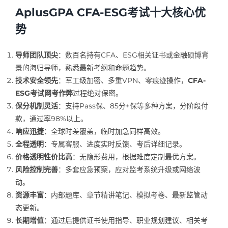
AplusGPA CFA-ESG考试十大核心优
势
导师团队顶尖
：数百名持有CFA、ESG相关证书或金融硕博背
景的海归导师，熟悉最新考纲和命题趋势。
技术安全领先
：军工级加密、多重VPN、零痕迹操作，
CFA-
ESG考试网考作弊
过程绝对保密。
保分机制灵活
：支持Pass保、85分+保等多种方案，分阶段付
款，通过率98%以上。
响应迅捷
：全球时差覆盖，临时加急同样高效。
全程透明
：专属客服、进度实时反馈、考后详细记录。
价格透明性价比高
：无隐形费用，根据难度定制最优方案。
风险控制完善
：多套应急预案，应对监考系统升级或网络波
动。
资源丰富
：内部题库、章节精讲笔记、模拟考卷、最新监管动
态更新。
长期增值
：通过后提供证书使用指导、职业规划建议、相关考