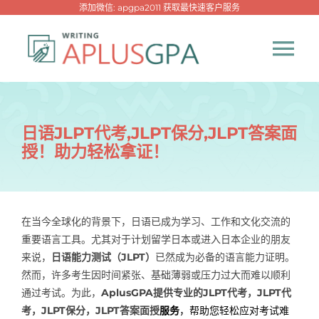
跳
添加微信: apgpa2011 获取最快速客户服务
过
内
Tog
容
Nav
首页
日语JLPT代考,JLPT保分,JLPT答案面
授！助力轻松拿证！
热门代写
代考专家
在当今全球化的背景下，日语已成为学习、工作和文化交流的
重要语言工具。尤其对于计划留学日本或进入日本企业的朋友
网课专家
来说，
日语能力测试（JLPT）
已然成为必备的语言能力证明。
然而，许多考生因时间紧张、基础薄弱或压力过大而难以顺利
代写资讯
通过考试。为此，
AplusGPA提供专业的JLPT代考，JLPT代
New！
考，JLPT保分，JLPT答案面授
服务
，帮助您轻松应对考试难