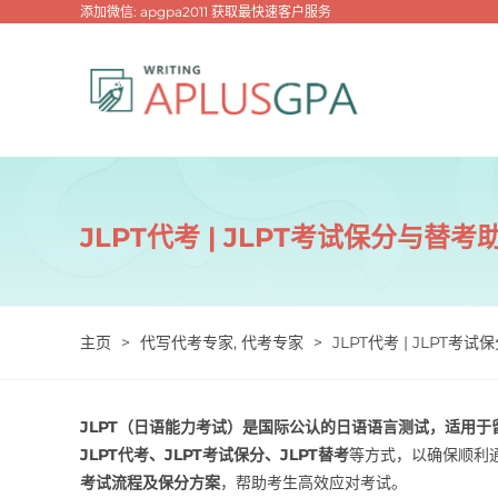
跳
添加微信: apgpa2011 获取最快速客户服务
过
内
容
JLPT代考 | JLPT考试保分与替
主页
>
代写代考专家
,
代考专家
>
JLPT代考 | JLPT
JLPT（日语能力考试）是国际公认的日语语言测试，适用
JLPT代考、JLPT考试保分、JLPT替考
等方式，以确保顺利
考试流程及保分方案
，帮助考生高效应对考试。