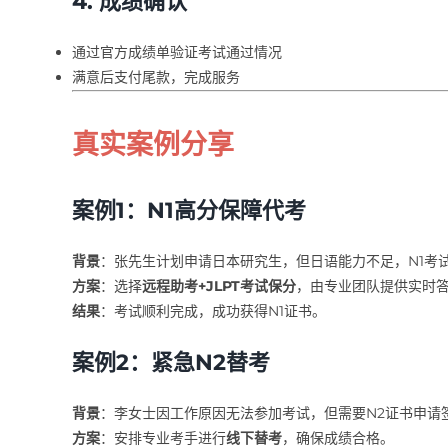
4. 成绩确认
通过官方成绩单验证考试通过情况
满意后支付尾款，完成服务
真实案例分享
案例1：N1高分保障代考
背景
：张先生计划申请日本研究生，但日语能力不足，N1考
方案
：选择
远程助考+JLPT考试保分
，由专业团队提供实时
结果
：考试顺利完成，成功获得N1证书。
案例2：紧急N2替考
背景
：李女士因工作原因无法参加考试，但需要N2证书申请
方案
：安排专业考手进行
线下替考
，确保成绩合格。