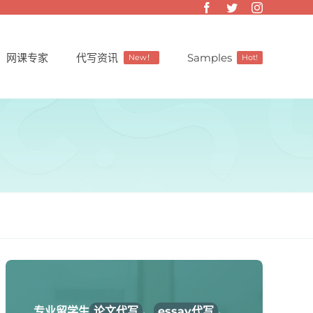
网课专家
代写资讯
Samples
New！
Hot!
专业留学生
论文代写
、
essay代写
、